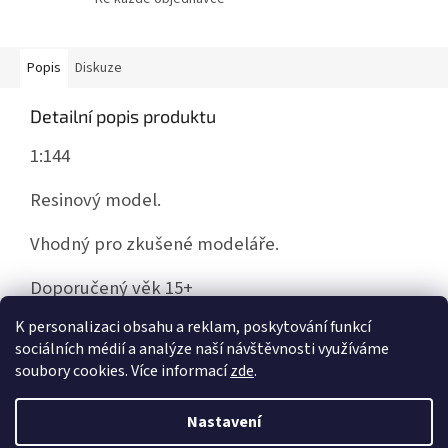
Popis
Diskuze
Detailní popis produktu
1:144
Resinový model.
Vhodný pro zkušené modeláře.
Doporučený věk 15+
K personalizaci obsahu a reklam, poskytování funkcí
sociálních médií a analýze naší návštěvnosti využíváme
Z
soubory cookies. Více informací
zde
.
á
Vytvořil Shoptet
p
Nastavení
a