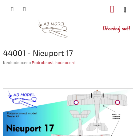
Přejít
NÁKUP
na
obsah
KOŠÍK
Dřevěný svět
44001 - Nieuport 17
Průměrné
Neohodnoceno
Podrobnosti hodnocení
hodnocení
produktu
je
0,0
z
5
hvězdiček.