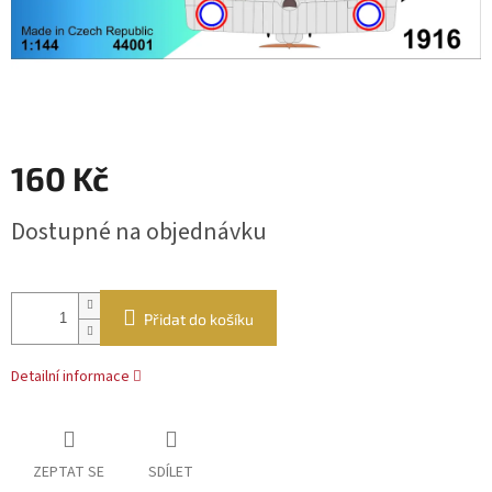
160 Kč
Měrná
Dostupné na objednávku
cena:
Přidat do košíku
Detailní informace
ZEPTAT SE
SDÍLET