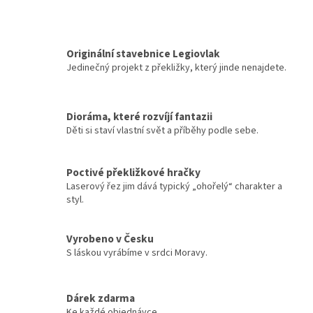
Originální stavebnice Legiovlak
Jedinečný projekt z překližky, který jinde nenajdete.
Dioráma, které rozvíjí fantazii
Děti si staví vlastní svět a příběhy podle sebe.
Poctivé překližkové hračky
Laserový řez jim dává typický „ohořelý“ charakter a
styl.
Vyrobeno v Česku
S láskou vyrábíme v srdci Moravy.
Dárek zdarma
Ke každé objednávce