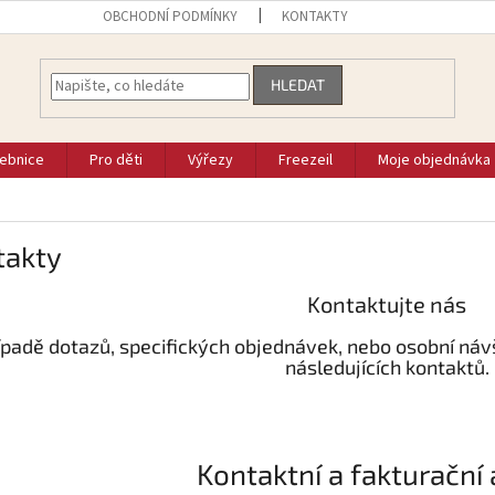
OBCHODNÍ PODMÍNKY
KONTAKTY
HLEDAT
vebnice
Pro děti
Výřezy
Freezeil
Moje objednávka
takty
Kontaktujte nás
ípadě dotazů, specifických objednávek, nebo osobní náv
následujících kontaktů.
Kontaktní a fakturační