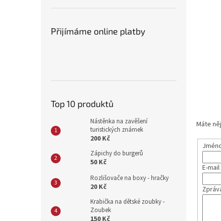
Přijímáme online platby
Top 10 produktů
Nástěnka na zavěšení
Máte něj
turistických známek
200 Kč
Jméno 
Zápichy do burgerů
50 Kč
E-mail
Rozlišovače na boxy - hračky
20 Kč
Zpráv
Krabička na dětské zoubky -
Zoubek
150 Kč