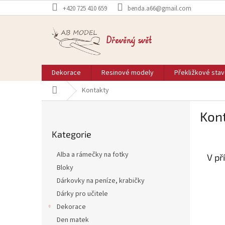
Přejít
+420 725 410 659
benda.a66@gmail.com
na
obsah
Dřevěný svět
Dekorace
Resinové modely
Překližkové sta
Domů
Kontakty
P
Kon
o
Přeskočit
s
Kategorie
kategorie
t
r
Alba a rámečky na fotky
V př
a
Bloky
n
Dárkovky na peníze, krabičky
n
í
Dárky pro učitele
p
Dekorace
a
Den matek