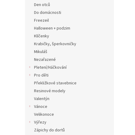
n
Den otců
e
Do domácnosti
l
Freezeil
Halloween + podzim
Klíčenky
Krabičky, šperkovničky
Mikuláš
Nezařazené
Pletení/Háčkování
Pro děti
Překližkové stavebnice
Resinové modely
Valentýn
Vánoce
Velikonoce
Výřezy
Zápichy do dortů