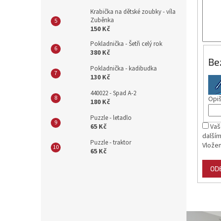
Krabička na dětské zoubky - víla
Zuběnka
150 Kč
Pokladnička - Šetři celý rok
380 Kč
Be
Pokladnička - kadibudka
130 Kč
440022 - Spad A-2
Opiš
180 Kč
Puzzle - letadlo
Vaš
65 Kč
dalším
Puzzle - traktor
Vložen
65 Kč
OD