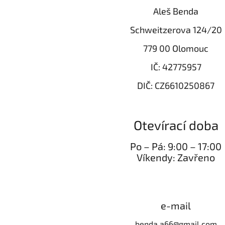
Aleš Benda
Schweitzerova 124/20
779 00 Olomouc
IČ: 42775957
DIČ: CZ6610250867
Otevírací doba
Po – Pá: 9:00 – 17:00
Víkendy: Zavřeno
e-mail
benda.a66@gmail.com