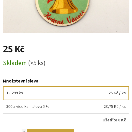
25 Kč
Měrná
Skladem
(>5 ks)
cena:
Množstevní sleva
1 - 299 ks
25 Kč
/ ks
300 a více ks = sleva 5 %
23,75 Kč
/ ks
Ušetříte
0 Kč