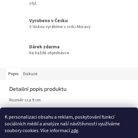
styl.
Vyrobeno v Česku
S láskou vyrábíme v srdci Moravy.
Dárek zdarma
Ke každé objednávce
Popis
Diskuze
Detailní popis produktu
Rozměr cca 9 cm
Materiál: potištěná 3 mm topolová překližka
K personalizaci obsahu a reklam, poskytování funkcí
sociálních médií a analýze naší návštěvnosti využíváme
Z
soubory cookies. Více informací
zde
.
á