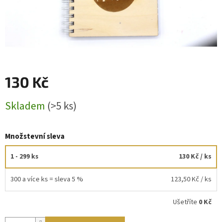
130 Kč
Měrná
Skladem
(>5 ks)
cena:
Množstevní sleva
1 - 299 ks
130 Kč
/ ks
300 a více ks = sleva 5 %
123,50 Kč
/ ks
Ušetříte
0 Kč