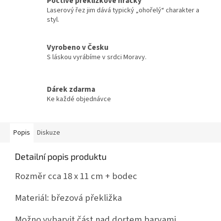
Poctivé překližkové hračky
Laserový řez jim dává typický „ohořelý“ charakter a
styl.
Vyrobeno v Česku
S láskou vyrábíme v srdci Moravy.
Dárek zdarma
Ke každé objednávce
Popis
Diskuze
Detailní popis produktu
Rozměr cca 18 x 11 cm + bodec
Materiál: březová překližka
Možno vybarvit část nad dortem barvami,