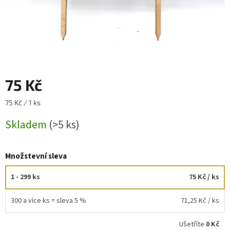
75 Kč
Měrná
75 Kč / 1 ks
cena:
Skladem
(>5 ks)
Množstevní sleva
1 - 299 ks
75 Kč
/ ks
300 a více ks = sleva 5 %
71,25 Kč
/ ks
Ušetříte
0 Kč