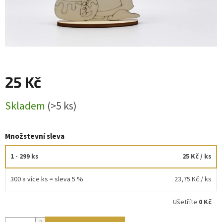
25 Kč
Měrná
Skladem
(>5 ks)
cena:
Množstevní sleva
1 - 299 ks
25 Kč
/ ks
300 a více ks = sleva 5 %
23,75 Kč
/ ks
Ušetříte
0 Kč