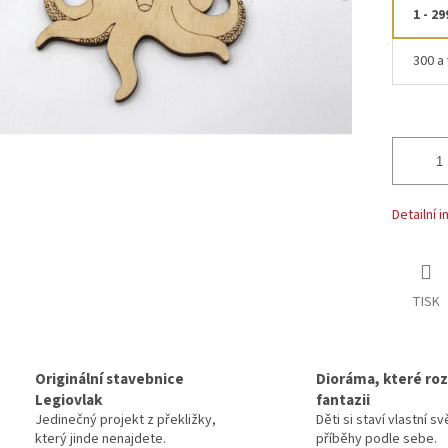
1 - 29
300 a 
Detailní 
TISK
Originální stavebnice
Dioráma, které rozv
Legiovlak
fantazii
Jedinečný projekt z překližky,
Děti si staví vlastní sv
který jinde nenajdete.
příběhy podle sebe.