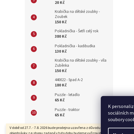
20 Kč
Krabička na dětské zoubky -
Zoubek
150 Kč
Pokladnička - Šetři celý rok
380 Kč
Pokladnička - kadibudka
130 Kč
Krabička na dětské zoubky - víla
Zuběnka
150 Kč
440022 - Spad A-2
180 Kč
Puzzle - letadlo
65 Kč
K personaliz
Puzzle - traktor
sociálních m
65 Kč
soubory cook
Z
V době od 27.7. - 7.8. 2026 bude prodejna uzavřena z důvodu dovolené. Také
objednávky z e-shopu zadané v tuto dobu budeme vyřizovat se zpožděním.