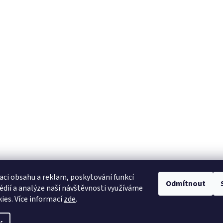
aci obsahu a reklam, poskytování funkcí
Odmítnout
édií a analýze naší návštěvnosti využíváme
ies. Více informací
zde
.