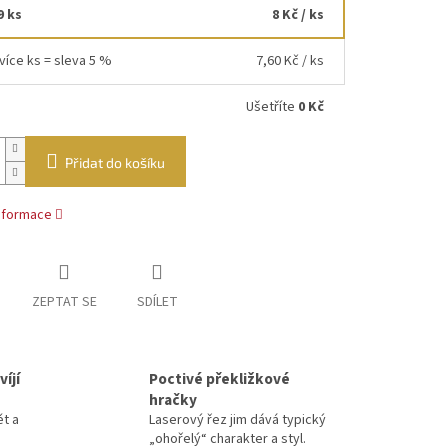
9 ks
8 Kč
/ ks
více ks = sleva 5 %
7,60 Kč
/ ks
Ušetříte
0 Kč
Přidat do košíku
informace
ZEPTAT SE
SDÍLET
íjí
Poctivé překližkové
hračky
ět a
Laserový řez jim dává typický
„ohořelý“ charakter a styl.