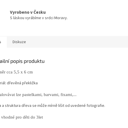
Vyrobeno v Česku
S láskou vyrábíme v srdci Moravy.
s
Diskuze
ailní popis produktu
ěr cca 5,5 x 6 cm
iál: dřevěná překližka
lovávat lze pastelkami, barvami, fixami,...
a a struktura dřeva se může mírně lišit od uvedené fotografie.
 vhodné pro děti do 3let