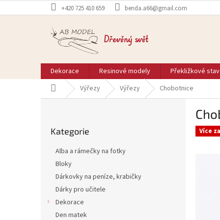
Přejít
+420 725 410 659
benda.a66@gmail.com
na
obsah
Dřevěný svět
Dekorace
Resinové modely
Překližkové sta
Domů
Výřezy
Výřezy
Chobotnice
P
Cho
o
Přeskočit
s
Kategorie
kategorie
Více z
t
r
Alba a rámečky na fotky
a
Bloky
n
Dárkovky na peníze, krabičky
n
í
Dárky pro učitele
p
Dekorace
a
Den matek