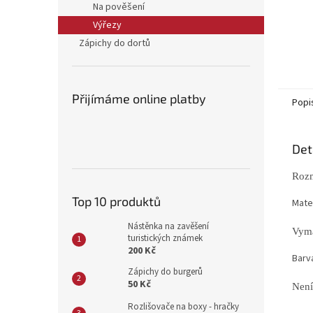
Na pověšení
Výřezy
Zápichy do dortů
Přijímáme online platby
Popi
Det
Rozm
Top 10 produktů
Mater
Nástěnka na zavěšení
Vyma
turistických známek
200 Kč
Barv
Zápichy do burgerů
50 Kč
Není
Rozlišovače na boxy - hračky