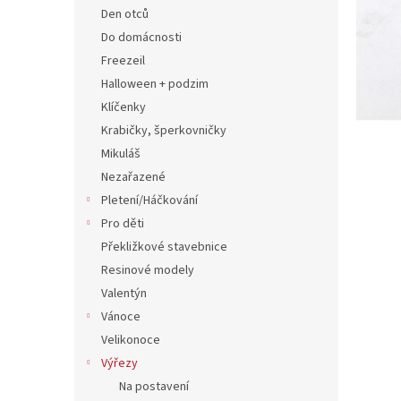
n
Den otců
e
Do domácnosti
l
Freezeil
Halloween + podzim
Klíčenky
Krabičky, šperkovničky
Mikuláš
Nezařazené
Pletení/Háčkování
Pro děti
Překližkové stavebnice
Resinové modely
Valentýn
Vánoce
Velikonoce
Výřezy
Na postavení