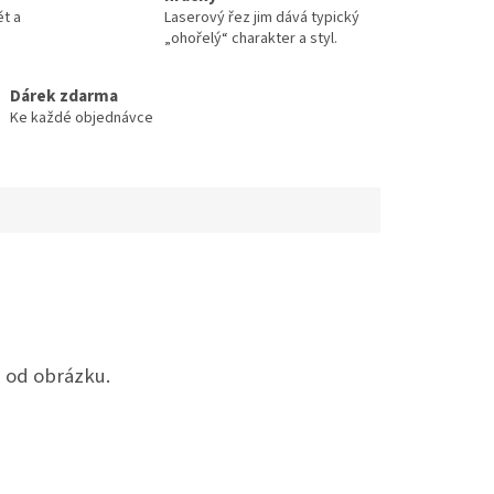
ět a
Laserový řez jim dává typický
„ohořelý“ charakter a styl.
Dárek zdarma
Ke každé objednávce
a od obrázku.