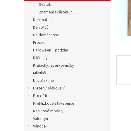
n
Svatební
e
Znamení zvěrokruhu
l
Den matek
Den otců
Do domácnosti
Freezeil
Halloween + podzim
Klíčenky
Krabičky, šperkovničky
Mikuláš
Nezařazené
Pletení/Háčkování
Pro děti
Překližkové stavebnice
Resinové modely
Valentýn
Vánoce