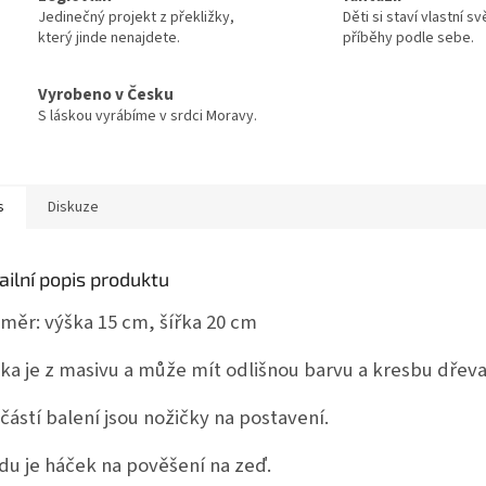
Jedinečný projekt z překližky,
Děti si staví vlastní sv
který jinde nenajdete.
příběhy podle sebe.
Vyrobeno v Česku
S láskou vyrábíme v srdci Moravy.
s
Diskuze
ailní popis produktu
měr: výška 15 cm, šířka 20 cm
ka je z masivu a může mít odlišnou barvu a kresbu dřev
částí balení jsou nožičky na postavení.
du je háček na pověšení na zeď.