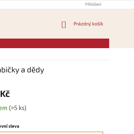
Přihlášení
NÁKUPNÍ
Prázdný košík
KOŠÍK
abičky a dědy
 Kč
dem
(>5 ks)
vní sleva