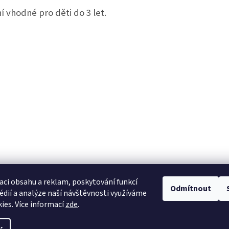
í vhodné pro děti do 3 let.
aci obsahu a reklam, poskytování funkcí
Odmítnout
édií a analýze naší návštěvnosti využíváme
ies. Více informací
zde
.