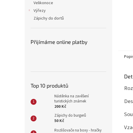
Velikonoce
Výřezy
Zápichy do dortů
Přijímáme online platby
Popi
Det
Top 10 produktů
Roz
Nástěnka na zavěšení
Des
turistických známek
200 Kč
Sou
Zápichy do burgerů
50 Kč
Vza
Rozlišovače na boxy - hračky