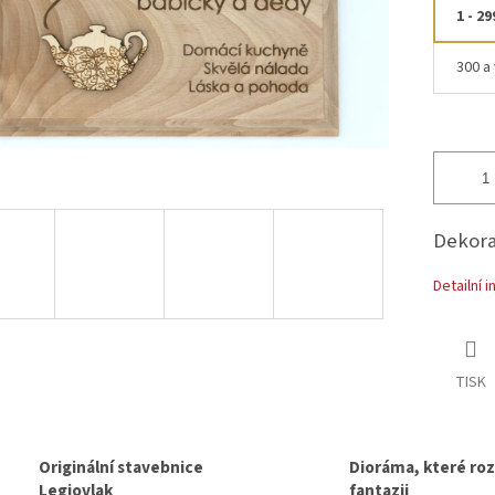
1 - 29
300 a 
Dekor
Detailní 
TISK
Originální stavebnice
Dioráma, které rozv
Legiovlak
fantazii