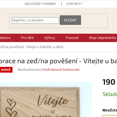
OBCHODNÍ PODMÍNKY
KONTAKTY
HLEDAT
vebnice
Pro děti
Výřezy
Freezeil
Moje objednávka
ď/na pověšení - Vítejte u babičky a dědy
race na zeď/na pověšení - Vítejte u b
Průměrné
Neohodnoceno
Podrobnosti hodnocení
a méně
hodnocení
produktu
190
je
0,0
Měrná
Skla
z
cena:
5
hvězdiček.
Množste