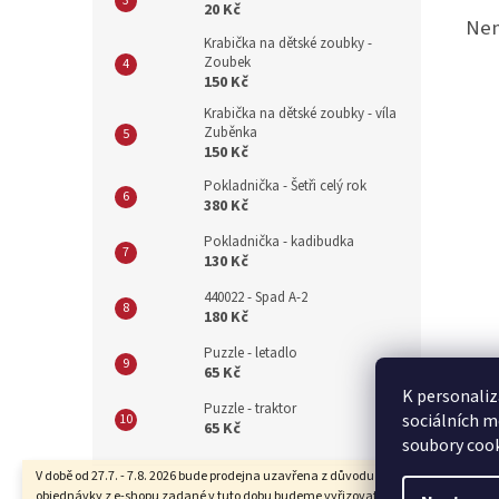
20 Kč
Nen
Krabička na dětské zoubky -
Zoubek
150 Kč
Krabička na dětské zoubky - víla
Zuběnka
150 Kč
Pokladnička - Šetři celý rok
380 Kč
Pokladnička - kadibudka
130 Kč
440022 - Spad A-2
180 Kč
Puzzle - letadlo
65 Kč
K personaliz
Puzzle - traktor
sociálních m
65 Kč
soubory cook
Z
V době od 27.7. - 7.8. 2026 bude prodejna uzavřena z důvodu dovolené. Také
objednávky z e-shopu zadané v tuto dobu budeme vyřizovat se zpožděním.