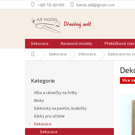
Přejít
+420 725 410 659
benda.a66@gmail.com
na
obsah
Dřevěný svět
Dekorace
Resinové modely
Překližkové sta
Domů
Dekorace
Dekorace
Dekorace na ze
P
Deko
o
Přeskočit
s
Kategorie
kategorie
Více z
t
r
Alba a rámečky na fotky
a
Bloky
n
Dárkovky na peníze, krabičky
n
í
Dárky pro učitele
p
Dekorace
a
Dekorace