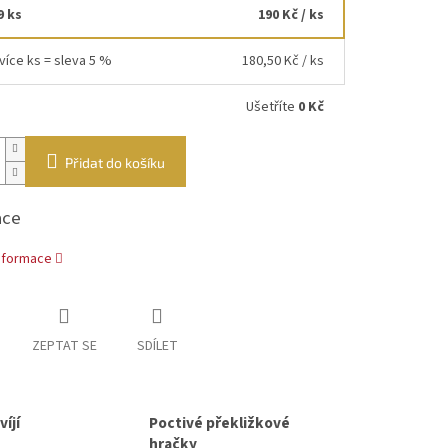
9 ks
190 Kč
/ ks
více ks = sleva 5 %
180,50 Kč
/ ks
Ušetříte
0 Kč
Přidat do košíku
ace
informace
ZEPTAT SE
SDÍLET
íjí
Poctivé překližkové
hračky