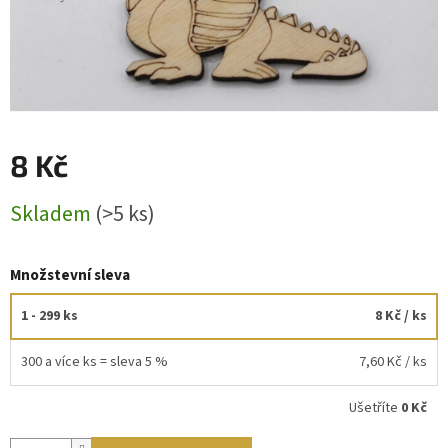
8 Kč
Měrná
Skladem
(>5 ks)
cena:
Množstevní sleva
1 - 299 ks
8 Kč
/ ks
300 a více ks = sleva 5 %
7,60 Kč
/ ks
Ušetříte
0 Kč