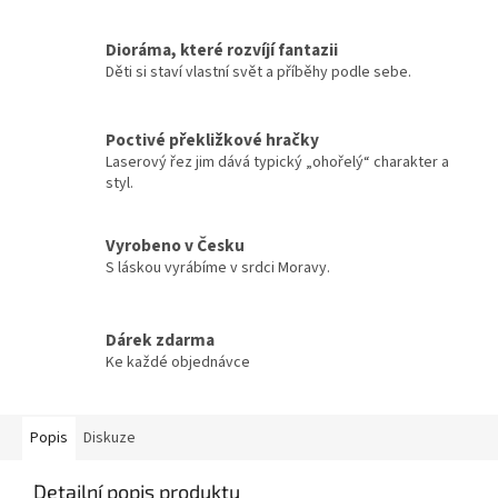
Dioráma, které rozvíjí fantazii
Děti si staví vlastní svět a příběhy podle sebe.
Poctivé překližkové hračky
Laserový řez jim dává typický „ohořelý“ charakter a
styl.
Vyrobeno v Česku
S láskou vyrábíme v srdci Moravy.
Dárek zdarma
Ke každé objednávce
Popis
Diskuze
Detailní popis produktu