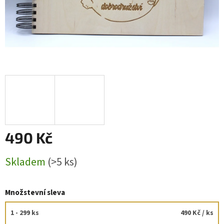
490 Kč
Měrná
Skladem
(>5 ks)
cena:
Množstevní sleva
1 - 299 ks
490 Kč
/ ks