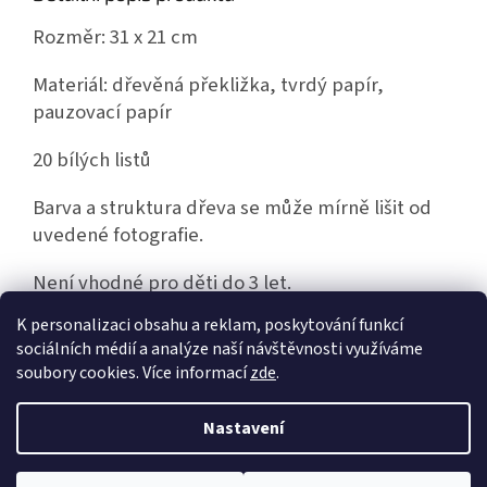
Rozměr: 31 x 21 cm
Materiál: dřevěná překližka, tvrdý papír,
pauzovací papír
20 bílých listů
Barva a struktura dřeva se může mírně lišit od
uvedené fotografie.
Není vhodné pro děti do 3 let.
K personalizaci obsahu a reklam, poskytování funkcí
sociálních médií a analýze naší návštěvnosti využíváme
Z
soubory cookies. Více informací
zde
.
á
Vytvořil Shoptet
p
Nastavení
a
t
V době od 27.7. - 7.8. 2026 bude prodejna uzavřena z důvodu dovolené.
Copyright 2026
AB model
. Všechna práva vyhrazena.
Upravit