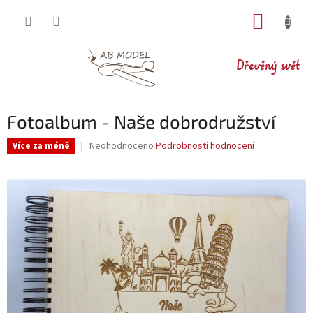
Přejít
NÁKUP
na
obsah
KOŠÍK
Dřevěný svět
Fotoalbum - Naše dobrodružství
Průměrné
Neohodnoceno
Podrobnosti hodnocení
Více za méně
hodnocení
produktu
je
0,0
z
5
hvězdiček.