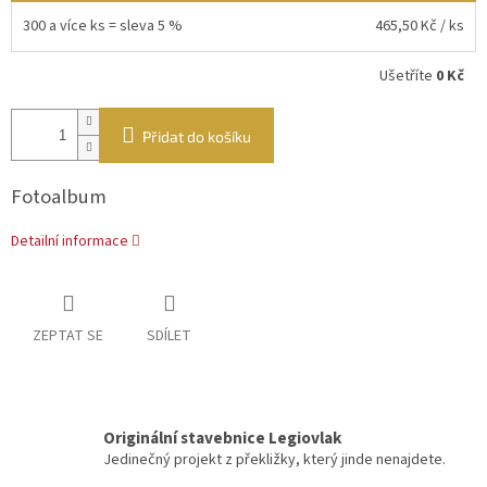
300 a více ks = sleva 5 %
465,50 Kč
/ ks
Ušetříte
0 Kč
Přidat do košíku
Fotoalbum
Detailní informace
ZEPTAT SE
SDÍLET
Originální stavebnice Legiovlak
Jedinečný projekt z překližky, který jinde nenajdete.