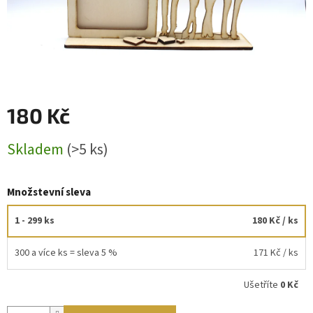
180 Kč
Měrná
Skladem
(>5 ks)
cena:
Množstevní sleva
1 - 299 ks
180 Kč
/ ks
300 a více ks = sleva 5 %
171 Kč
/ ks
Ušetříte
0 Kč