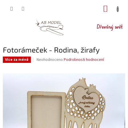
Přejít
NÁKUP
na
obsah
KOŠÍK
Dřevěný svět
Fotorámeček - Rodina, žirafy
Průměrné
Neohodnoceno
Podrobnosti hodnocení
Více za méně
hodnocení
produktu
je
0,0
z
5
hvězdiček.