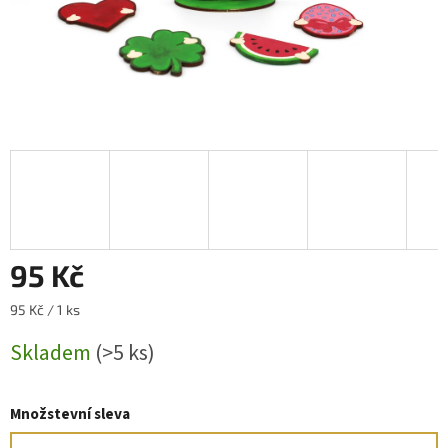
95 Kč
Měrná
95 Kč / 1 ks
cena:
Skladem
(>5 ks)
Množstevní sleva