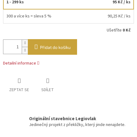
1 - 299 ks
95 Kč
/ ks
300 a více ks = sleva 5 %
90,25 Kč
/ ks
Ušetříte
0 Kč
Přidat do košíku
Detailní informace
ZEPTAT SE
SDÍLET
Originální stavebnice Legiovlak
Jedinečný projekt z překližky, který jinde nenajdete.