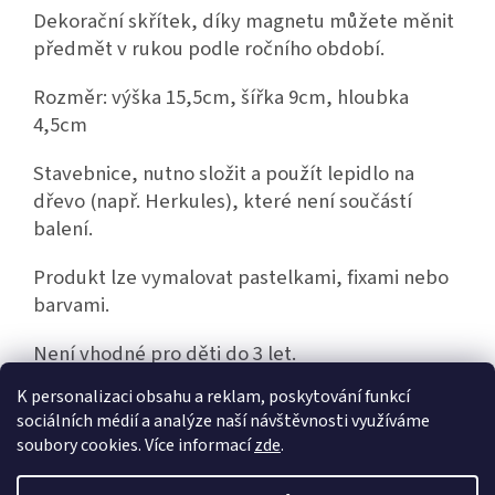
Dekorační skřítek, díky magnetu můžete měnit
předmět v rukou podle ročního období.
Rozměr: výška 15,5cm, šířka 9cm, hloubka
4,5cm
Stavebnice, nutno složit a použít lepidlo na
dřevo (např. Herkules), které není součástí
balení.
Produkt lze vymalovat pastelkami, fixami nebo
barvami.
Není vhodné pro děti do 3 let.
K personalizaci obsahu a reklam, poskytování funkcí
sociálních médií a analýze naší návštěvnosti využíváme
Z
soubory cookies. Více informací
zde
.
á
Vytvořil Shoptet
p