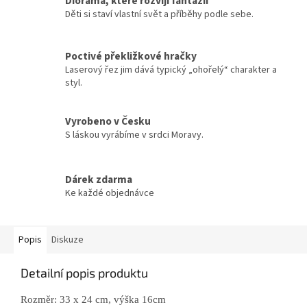
Dioráma, které rozvíjí fantazii
Děti si staví vlastní svět a příběhy podle sebe.
Poctivé překližkové hračky
Laserový řez jim dává typický „ohořelý“ charakter a
styl.
Vyrobeno v Česku
S láskou vyrábíme v srdci Moravy.
Dárek zdarma
Ke každé objednávce
Popis
Diskuze
Detailní popis produktu
Rozměr: 33 x 24 cm, výška 16cm