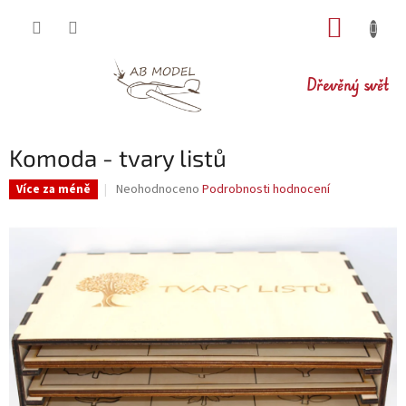
Přejít
NÁKUP
na
obsah
KOŠÍK
Dřevěný svět
Komoda - tvary listů
Průměrné
Neohodnoceno
Podrobnosti hodnocení
Více za méně
hodnocení
produktu
je
0,0
z
5
hvězdiček.