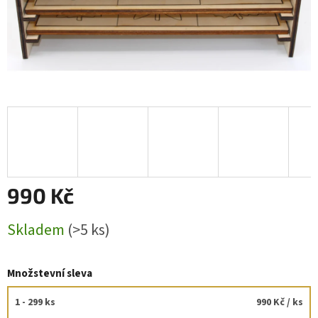
990 Kč
Měrná
Skladem
(>5 ks)
cena:
Množstevní sleva
1 - 299 ks
990 Kč
/ ks