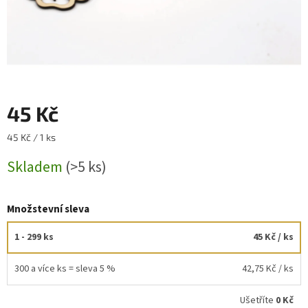
45 Kč
Měrná
45 Kč / 1 ks
cena:
Skladem
(>5 ks)
Množstevní sleva
1 - 299 ks
45 Kč
/ ks
300 a více ks = sleva 5 %
42,75 Kč
/ ks
Ušetříte
0 Kč