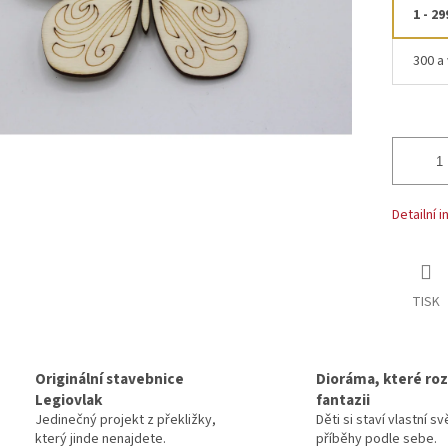
1 - 29
300 a 
Detailní 
TISK
Originální stavebnice
Dioráma, které rozv
Legiovlak
fantazii
Jedinečný projekt z překližky,
Děti si staví vlastní sv
který jinde nenajdete.
příběhy podle sebe.