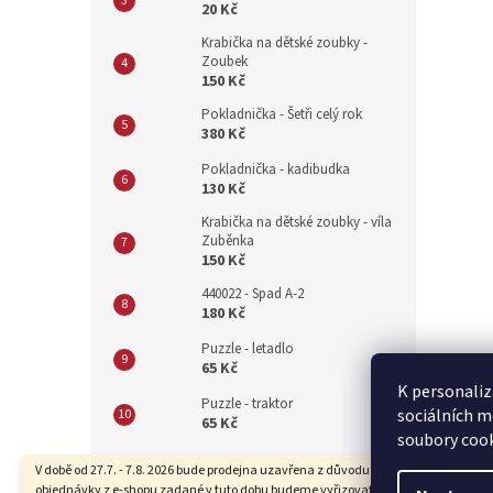
20 Kč
Krabička na dětské zoubky -
Zoubek
150 Kč
Pokladnička - Šetři celý rok
380 Kč
Pokladnička - kadibudka
130 Kč
Krabička na dětské zoubky - víla
Zuběnka
150 Kč
440022 - Spad A-2
180 Kč
Puzzle - letadlo
65 Kč
K personaliz
Puzzle - traktor
sociálních m
65 Kč
soubory cook
Z
V době od 27.7. - 7.8. 2026 bude prodejna uzavřena z důvodu dovolené. Také
objednávky z e-shopu zadané v tuto dobu budeme vyřizovat se zpožděním.