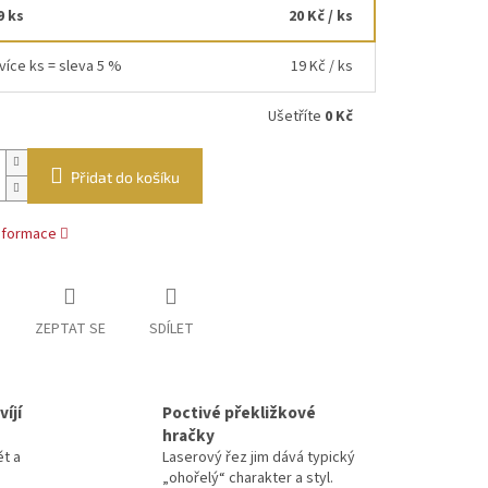
9 ks
20 Kč
/ ks
více ks = sleva 5 %
19 Kč
/ ks
Ušetříte
0 Kč
Přidat do košíku
informace
ZEPTAT SE
SDÍLET
íjí
Poctivé překližkové
hračky
ět a
Laserový řez jim dává typický
„ohořelý“ charakter a styl.