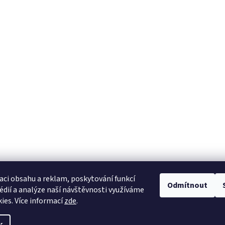
aci obsahu a reklam, poskytování funkcí
Odmítnout
édií a analýze naší návštěvnosti využíváme
ies. Více informací
zde
.