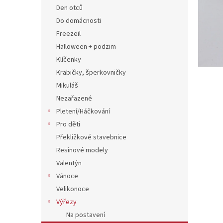
n
Den otců
e
Do domácnosti
l
Freezeil
Halloween + podzim
Klíčenky
Krabičky, šperkovničky
Mikuláš
Nezařazené
Pletení/Háčkování
Pro děti
Překližkové stavebnice
Resinové modely
Valentýn
Vánoce
Velikonoce
Výřezy
Na postavení