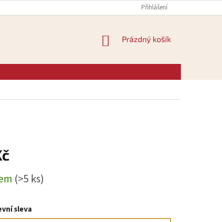
Přihlášení
NÁKUPNÍ
Prázdný košík
KOŠÍK
Kč
dem
(>5 ks)
vní sleva