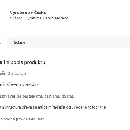
Vyrobeno v Česku
S láskou vyrábíme v srdci Moravy.
s
Diskuze
ailní popis produktu
ěr: 8 x 11 cm
iál: dřevěná překližka
lovávat lze pastelkami, barvami, fixami,...
a a struktura dřeva se může mírně lišit od uvedené fotografie.
 vhodné pro děti do 3let.