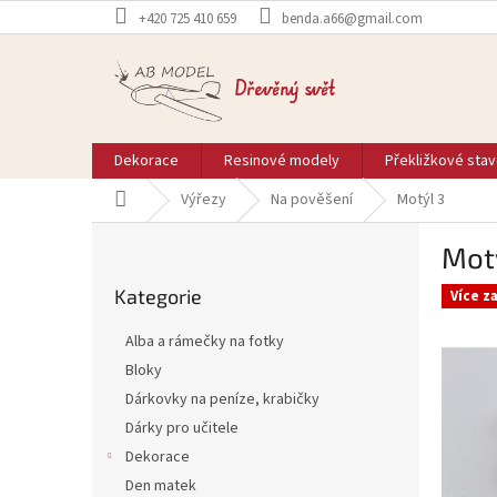
Přejít
+420 725 410 659
benda.a66@gmail.com
na
obsah
Dřevěný svět
Dekorace
Resinové modely
Překližkové sta
Domů
Výřezy
Na pověšení
Motýl 3
P
Mot
o
Přeskočit
s
Kategorie
kategorie
Více z
t
r
Alba a rámečky na fotky
a
Bloky
n
Dárkovky na peníze, krabičky
n
í
Dárky pro učitele
p
Dekorace
a
Den matek