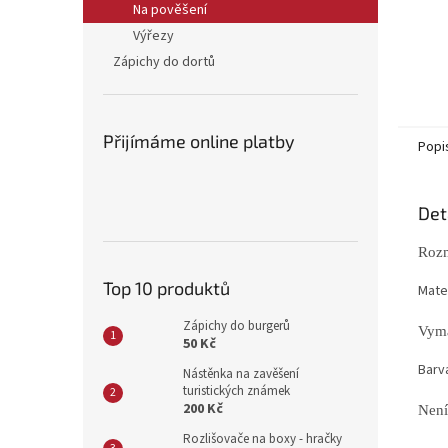
Na pověšení
Výřezy
Zápichy do dortů
Přijímáme online platby
Popi
Det
Rozm
Top 10 produktů
Mater
Zápichy do burgerů
Vyma
50 Kč
Barv
Nástěnka na zavěšení
turistických známek
200 Kč
Není
Rozlišovače na boxy - hračky