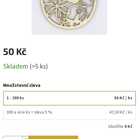
50 Kč
Měrná
Skladem
(>5 ks)
cena:
Množstevní sleva
1 - 299 ks
50 Kč
/ ks
300 a více ks = sleva 5 %
47,50 Kč
/ ks
Ušetříte
0 Kč