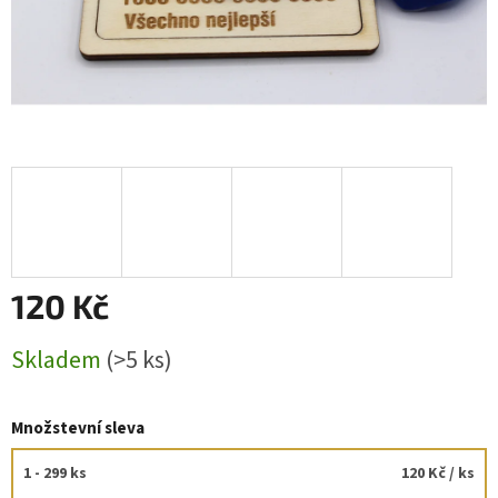
120 Kč
Měrná
Skladem
(>5 ks)
cena:
Množstevní sleva
1 - 299 ks
120 Kč
/ ks