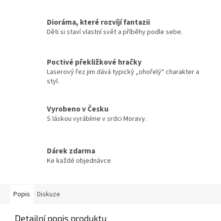
Dioráma, které rozvíjí fantazii
Děti si staví vlastní svět a příběhy podle sebe.
Poctivé překližkové hračky
Laserový řez jim dává typický „ohořelý“ charakter a
styl.
Vyrobeno v Česku
S láskou vyrábíme v srdci Moravy.
Dárek zdarma
Ke každé objednávce
Popis
Diskuze
Detailní popis produktu