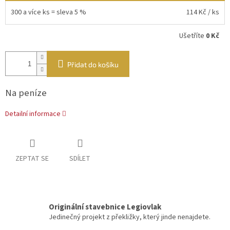
300 a více ks = sleva 5 %
114 Kč
/ ks
Ušetříte
0 Kč
Přidat do košíku
Na peníze
Detailní informace
ZEPTAT SE
SDÍLET
Originální stavebnice Legiovlak
Jedinečný projekt z překližky, který jinde nenajdete.