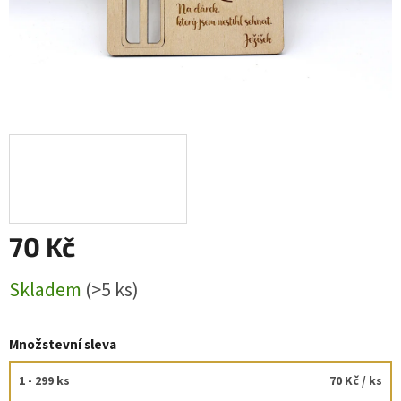
70 Kč
Měrná
Skladem
(>5 ks)
cena:
Množstevní sleva
1 - 299 ks
70 Kč
/ ks