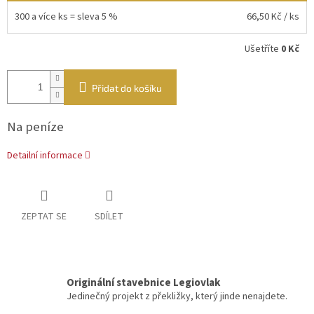
300 a více ks = sleva 5 %
66,50 Kč
/ ks
Ušetříte
0 Kč
Přidat do košíku
Na peníze
Detailní informace
ZEPTAT SE
SDÍLET
Originální stavebnice Legiovlak
Jedinečný projekt z překližky, který jinde nenajdete.