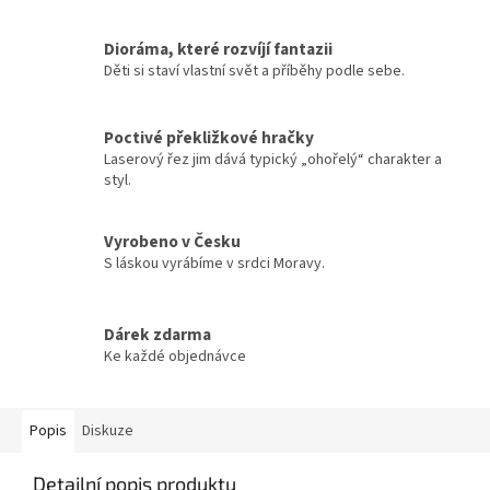
Dioráma, které rozvíjí fantazii
Děti si staví vlastní svět a příběhy podle sebe.
Poctivé překližkové hračky
Laserový řez jim dává typický „ohořelý“ charakter a
styl.
Vyrobeno v Česku
S láskou vyrábíme v srdci Moravy.
Dárek zdarma
Ke každé objednávce
Popis
Diskuze
Detailní popis produktu