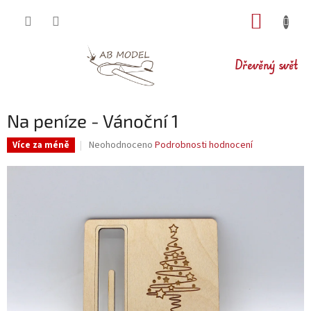
Přejít
NÁKUP
na
obsah
KOŠÍK
Dřevěný svět
Na peníze - Vánoční 1
Průměrné
Neohodnoceno
Podrobnosti hodnocení
Více za méně
hodnocení
produktu
je
0,0
z
5
hvězdiček.