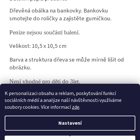
Dřevěná obálka na bankovky. Bankovku
smotejte do roličky a zajistěte gumičkou.
Peníze nejsou součástí balení.
Velikost: 10,5 x 10,5 cm
Barva a struktura dřeva se může mírně lišit od
obrázku.
Není vhodné pro děti do 3let.
K personalizaci obsahu a reklam, poskytování funkcí
sociálních médií a analýze naší návštěvnosti využíváme
Z
soubory cookies. Více informací
zde
.
á
Vytvořil Shoptet
p
Nastavení
a
t
V době od 27.7. - 7.8. 2026 bude prodejna uzavřena z důvodu dovolené.
Copyright 2026
AB model
. Všechna práva vyhrazena.
Upravit