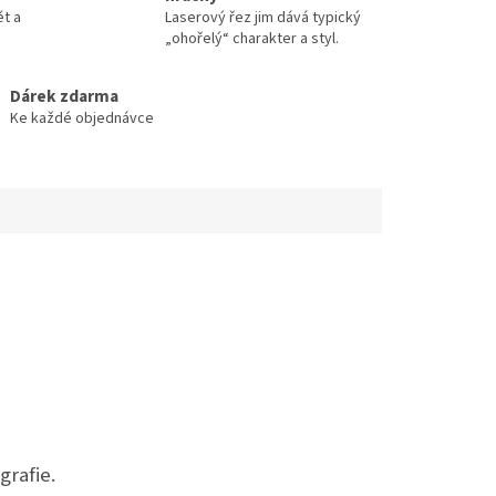
ět a
Laserový řez jim dává typický
„ohořelý“ charakter a styl.
Dárek zdarma
Ke každé objednávce
grafie.