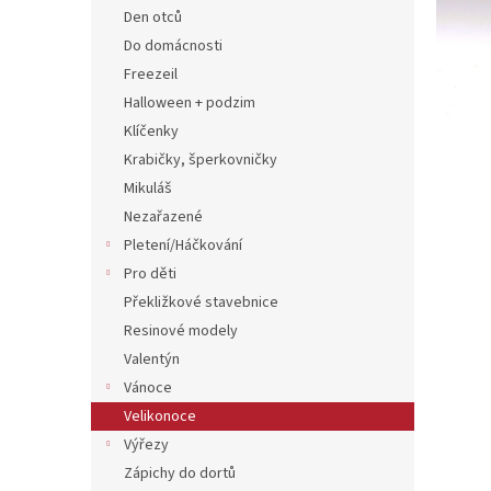
n
Den otců
e
Do domácnosti
l
Freezeil
Halloween + podzim
Klíčenky
Krabičky, šperkovničky
Mikuláš
Nezařazené
Pletení/Háčkování
Pro děti
Překližkové stavebnice
Resinové modely
Valentýn
Vánoce
Velikonoce
Výřezy
Zápichy do dortů