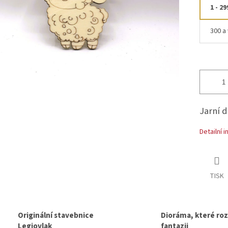
1 - 29
300 a 
Jarní 
Detailní 
TISK
Originální stavebnice
Dioráma, které rozv
Legiovlak
fantazii