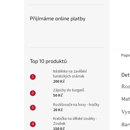
Přijímáme online platby
Popi
Top 10 produktů
Nástěnka na zavěšení
Det
turistických známek
200 Kč
Roz
Zápichy do burgerů
50 Kč
Mat
Rozlišovače na boxy - hračky
20 Kč
Vym
Krabička na dětské zoubky -
Bar
Zoubek
150 Kč