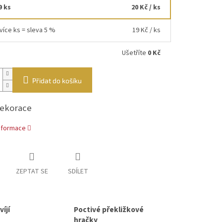
9 ks
20 Kč
/ ks
více ks = sleva 5 %
19 Kč
/ ks
Ušetříte
0 Kč
Přidat do košíku
dekorace
informace
ZEPTAT SE
SDÍLET
íjí
Poctivé překližkové
hračky