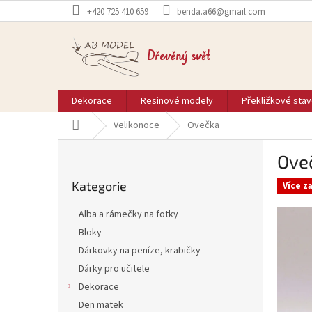
Přejít
+420 725 410 659
benda.a66@gmail.com
na
obsah
Dřevěný svět
Dekorace
Resinové modely
Překližkové sta
Domů
Velikonoce
Ovečka
P
Ove
o
Přeskočit
s
Kategorie
kategorie
Více z
t
r
Alba a rámečky na fotky
a
Bloky
n
Dárkovky na peníze, krabičky
n
í
Dárky pro učitele
p
Dekorace
a
Den matek