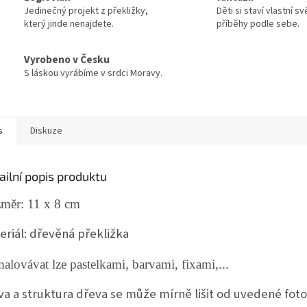
Jedinečný projekt z překližky,
Děti si staví vlastní sv
který jinde nenajdete.
příběhy podle sebe.
Vyrobeno v Česku
S láskou vyrábíme v srdci Moravy.
s
Diskuze
ailní popis produktu
měr: 11 x 8 cm
eriál: dřevěná překližka
alovávat lze pastelkami, barvami, fixami,...
va a struktura dřeva se může mírně lišit od uvedené foto