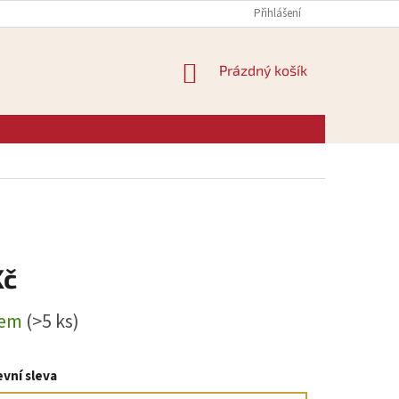
Přihlášení
NÁKUPNÍ
Prázdný košík
KOŠÍK
Kč
dem
(>5 ks)
vní sleva