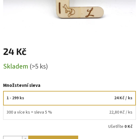
24 Kč
Měrná
Skladem
(>5 ks)
cena:
Množstevní sleva
1 - 299 ks
24 Kč
/ ks
300 a více ks = sleva 5 %
22,80 Kč
/ ks
Ušetříte
0 Kč