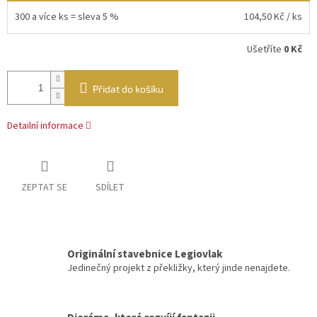
300 a více ks = sleva 5 %
104,50 Kč
/ ks
Ušetříte
0 Kč
Přidat do košíku
Detailní informace
ZEPTAT SE
SDÍLET
Originální stavebnice Legiovlak
Jedinečný projekt z překližky, který jinde nenajdete.