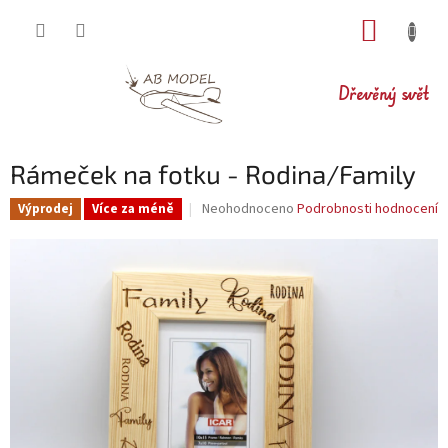
Přejít
NÁKUP
na
obsah
KOŠÍK
Dřevěný svět
Rámeček na fotku - Rodina/Family
Průměrné
Neohodnoceno
Podrobnosti hodnocení
Výprodej
Více za méně
hodnocení
produktu
je
0,0
z
5
hvězdiček.