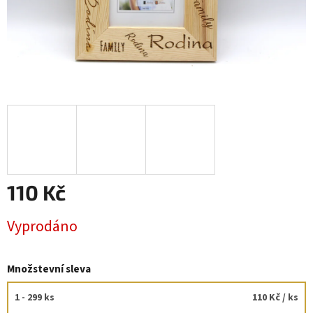
110 Kč
Měrná
Vyprodáno
cena:
Množstevní sleva
1 - 299 ks
110 Kč
/ ks