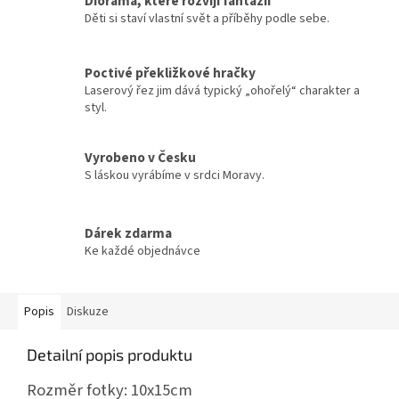
Dioráma, které rozvíjí fantazii
Děti si staví vlastní svět a příběhy podle sebe.
Poctivé překližkové hračky
Laserový řez jim dává typický „ohořelý“ charakter a
styl.
Vyrobeno v Česku
S láskou vyrábíme v srdci Moravy.
Dárek zdarma
Ke každé objednávce
Popis
Diskuze
Detailní popis produktu
Rozměr fotky: 10x15cm