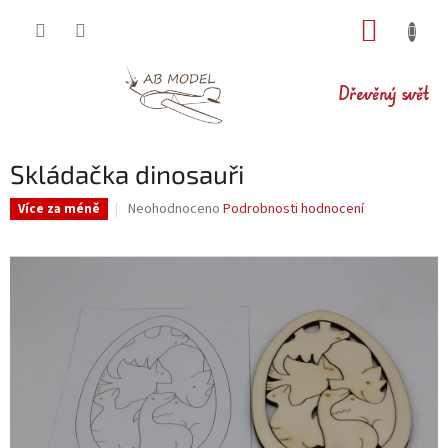
Přejít
NÁKUP
na
obsah
KOŠÍK
Dřevěný svět
Skládačka dinosauři
Průměrné
Neohodnoceno
Podrobnosti hodnocení
Více za méně
hodnocení
produktu
je
0,0
z
5
hvězdiček.