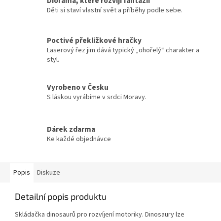
Dioráma, které rozvíjí fantazii
Děti si staví vlastní svět a příběhy podle sebe.
Poctivé překližkové hračky
Laserový řez jim dává typický „ohořelý“ charakter a
styl.
Vyrobeno v Česku
S láskou vyrábíme v srdci Moravy.
Dárek zdarma
Ke každé objednávce
Popis
Diskuze
Detailní popis produktu
Skládačka dinosaurů pro rozvíjení motoriky. Dinosaury lze