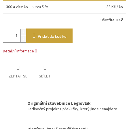
300 a více ks = sleva 5 %
38 Kč
/ ks
Ušetříte
0 Kč
Přidat do košíku
Detailní informace
ZEPTAT SE
SDÍLET
Originální stavebnice Legiovlak
Jedinečný projekt z překližky, který jinde nenajdete.