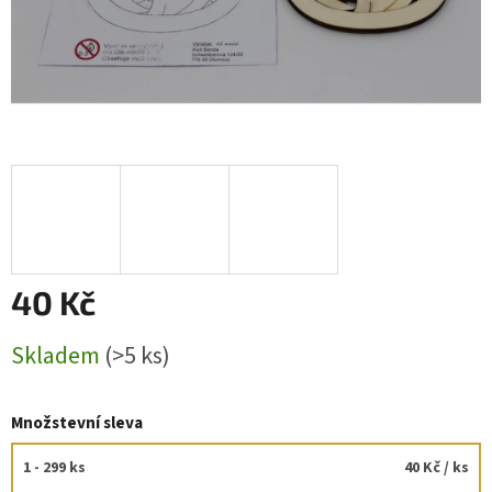
40 Kč
Měrná
Skladem
(>5 ks)
cena:
Množstevní sleva
1 - 299 ks
40 Kč
/ ks