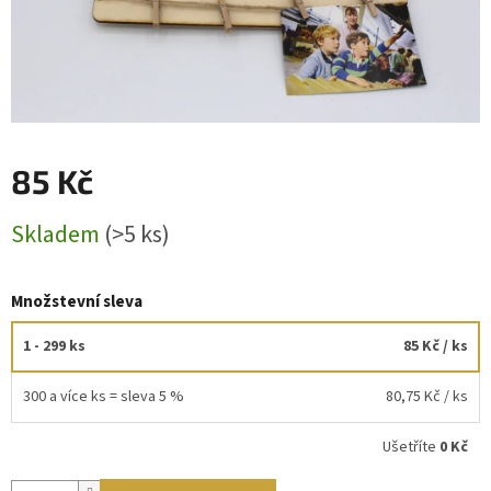
85 Kč
Měrná
Skladem
(>5 ks)
cena:
Množstevní sleva
1 - 299 ks
85 Kč
/ ks
300 a více ks = sleva 5 %
80,75 Kč
/ ks
Ušetříte
0 Kč