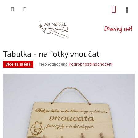
Přejít
NÁKUP
na
obsah
KOŠÍK
Dřevěný svět
Tabulka - na fotky vnoučat
Průměrné
Neohodnoceno
Podrobnosti hodnocení
Více za méně
hodnocení
produktu
je
0,0
z
5
hvězdiček.