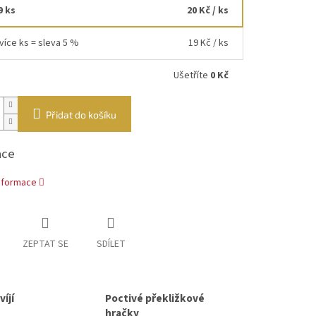
9 ks
20 Kč
/ ks
více ks = sleva 5 %
19 Kč
/ ks
Ušetříte
0 Kč
Přidat do košíku
ace
informace
ZEPTAT SE
SDÍLET
íjí
Poctivé překližkové
hračky