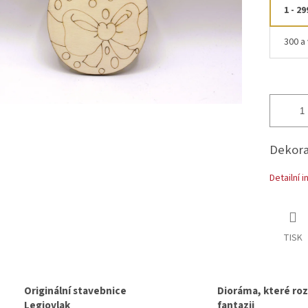
1 - 29
300 a 
Dekor
Detailní 
TISK
Originální stavebnice
Dioráma, které rozv
Legiovlak
fantazii