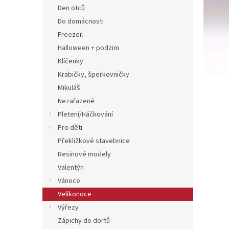
n
Den otců
e
Do domácnosti
l
Freezeil
Halloween + podzim
Klíčenky
Krabičky, šperkovničky
Mikuláš
Nezařazené
Pletení/Háčkování
Pro děti
Překližkové stavebnice
Resinové modely
Valentýn
Vánoce
Velikonoce
Výřezy
Zápichy do dortů