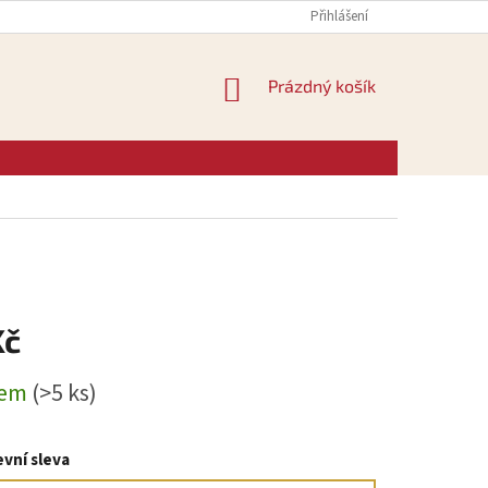
Přihlášení
NÁKUPNÍ
Prázdný košík
KOŠÍK
Kč
dem
(>5 ks)
vní sleva