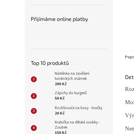
Přijímáme online platby
Popi
Top 10 produktů
Nástěnka na zavěšení
Det
turistických známek
200 Kč
Roz
Zápichy do burgerů
50 Kč
Mož
Rozlišovače na boxy - hračky
20 Kč
Výr
Krabička na dětské zoubky -
Zoubek
Nen
150 Kč