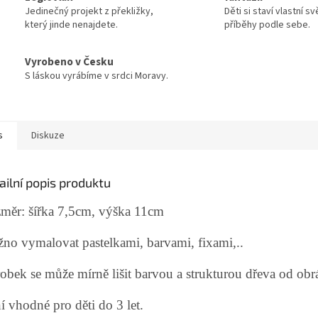
Jedinečný projekt z překližky,
Děti si staví vlastní sv
který jinde nenajdete.
příběhy podle sebe.
Vyrobeno v Česku
S láskou vyrábíme v srdci Moravy.
s
Diskuze
ailní popis produktu
měr: šířka 7,5cm, výška 11cm
no vymalovat pastelkami, barvami, fixami,..
obek se může mírně lišit barvou a strukturou dřeva od obr
í vhodné pro děti do 3 let.