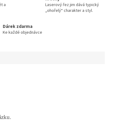
ět a
Laserový řez jim dává typický
„ohořelý“ charakter a styl.
Dárek zdarma
Ke každé objednávce
ázku.