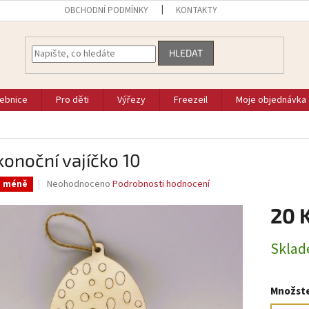
OBCHODNÍ PODMÍNKY
KONTAKTY
HLEDAT
vebnice
Pro děti
Výřezy
Freezeil
Moje objednávka
konoční vajíčko 10
Průměrné
Neohodnoceno
Podrobnosti hodnocení
a méně
hodnocení
produktu
20 
je
0,0
Měrná
Skla
z
cena:
5
hvězdiček.
Množste