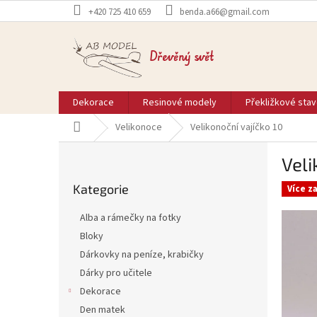
Přejít
+420 725 410 659
benda.a66@gmail.com
na
obsah
Dřevěný svět
Dekorace
Resinové modely
Překližkové sta
Domů
Velikonoce
Velikonoční vajíčko 10
P
Veli
o
Přeskočit
s
Kategorie
kategorie
Více z
t
r
Alba a rámečky na fotky
a
Bloky
n
Dárkovky na peníze, krabičky
n
í
Dárky pro učitele
p
Dekorace
a
Den matek