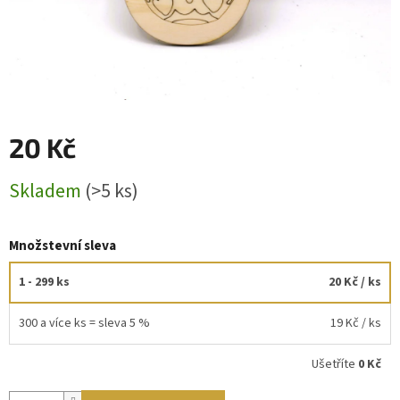
20 Kč
Měrná
Skladem
(>5 ks)
cena:
Množstevní sleva
1 - 299 ks
20 Kč
/ ks
300 a více ks = sleva 5 %
19 Kč
/ ks
Ušetříte
0 Kč