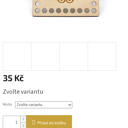
35 Kč
Měrná
Zvolte variantu
cena:
Motiv
Přidat do košíku