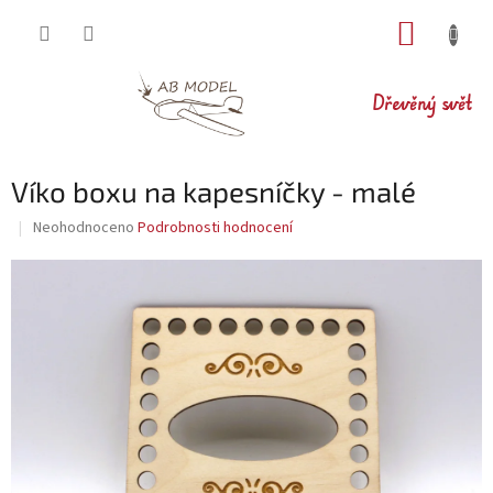
Přejít
NÁKUP
na
obsah
KOŠÍK
Dřevěný svět
Víko boxu na kapesníčky - malé
Průměrné
Neohodnoceno
Podrobnosti hodnocení
hodnocení
produktu
je
0,0
z
5
hvězdiček.