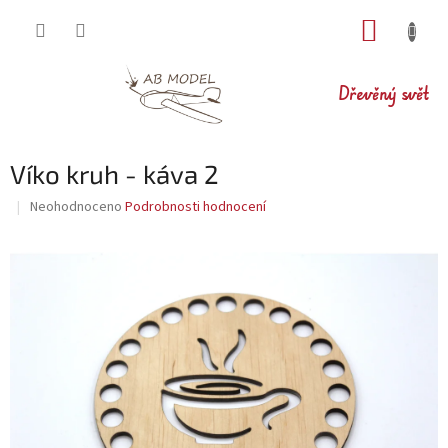
Přejít
NÁKUP
na
obsah
KOŠÍK
Dřevěný svět
Víko kruh - káva 2
Průměrné
Neohodnoceno
Podrobnosti hodnocení
hodnocení
produktu
je
0,0
z
5
hvězdiček.