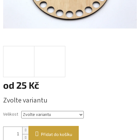
od
25 Kč
Měrná
Zvolte variantu
cena:
Velikost
Přidat do košíku