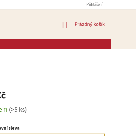
Přihlášení
NÁKUPNÍ
Prázdný košík
KOŠÍK
Kč
dem
(>5 ks)
vní sleva