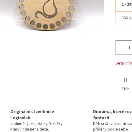
1 - 29
300 a 
Detailní 
TISK
Originální stavebnice
Dioráma, které rozv
Legiovlak
fantazii
Jedinečný projekt z překližky,
Děti si staví vlastní sv
který jinde nenajdete.
příběhy podle sebe.