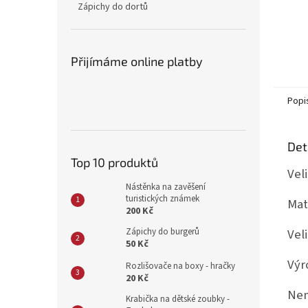
Zápichy do dortů
Přijímáme online platby
Popi
Det
Top 10 produktů
Vel
Nástěnka na zavěšení
turistických známek
Mat
200 Kč
Vel
Zápichy do burgerů
50 Kč
Výr
Rozlišovače na boxy - hračky
20 Kč
Nen
Krabička na dětské zoubky -