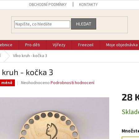
OBCHODNÍ PODMÍNKY
KONTAKTY
HLEDAT
vebnice
Pro děti
Výřezy
Freezeil
Moje objednávka
í
Víko kruh - kočka 3
 kruh - kočka 3
Průměrné
Neohodnoceno
Podrobnosti hodnocení
a méně
hodnocení
produktu
28 
je
0,0
Měrná
Skla
z
cena:
5
hvězdiček.
Množste