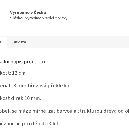
Vyrobeno v Česku
S láskou vyrábíme v srdci Moravy.
s
Diskuze
ailní popis produktu
ikost: 12 cm
eriál : 3 mm březová překližka
ikost dírek 10 mm.
obek se může mírně lišit barvou a strukturou dřeva od o
í vhodné pro děti do 3 let.