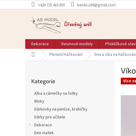
Přejít
+420 725 410 659
benda.a66@gmail.com
na
obsah
Dřevěný svět
Dekorace
Resinové modely
Překližkové sta
Domů
Pletení/Háčkování
Dna a víka na háčkován
P
Víko
o
Přeskočit
s
Kategorie
kategorie
Více z
t
r
Alba a rámečky na fotky
a
Bloky
n
Dárkovky na peníze, krabičky
n
í
Dárky pro učitele
p
Dekorace
a
Den matek