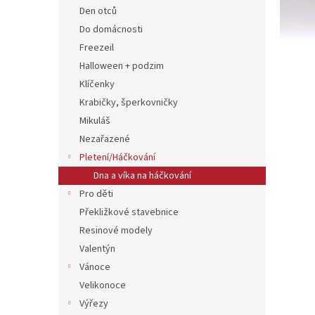
n
Den otců
e
Do domácnosti
l
Freezeil
Halloween + podzim
Klíčenky
Krabičky, šperkovničky
Mikuláš
Nezařazené
Pletení/Háčkování
Dna a víka na háčkování
Pro děti
Překližkové stavebnice
Resinové modely
Valentýn
Vánoce
Velikonoce
Výřezy