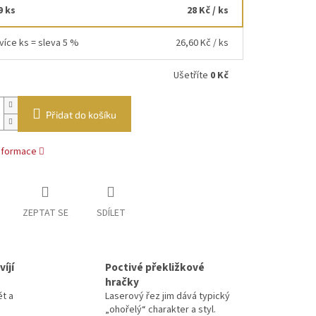
9 ks
28 Kč
/ ks
více ks = sleva 5 %
26,60 Kč
/ ks
Ušetříte
0 Kč
Přidat do košíku
informace
ZEPTAT SE
SDÍLET
íjí
Poctivé překližkové
hračky
ět a
Laserový řez jim dává typický
„ohořelý“ charakter a styl.