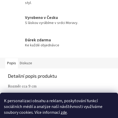
styl.
Vyrobeno v Česku
S láskou vyrábíme v srdci Moravy.
Dárek zdarma
Ke každé objednávce
Popis
Diskuze
Detailní popis produktu
Rozměr cca 9
cm
Materiál : 3 mm topolová překližka.
K personalizaci obsahu a reklam, poskytování funkcí
sociálních médií a analýze naší návštěvnosti využíváme
Z
soubory cookies. Více informací
zde
.
á