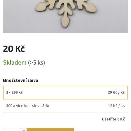
20 Kč
Měrná
Skladem
(>5 ks)
cena:
Množstevní sleva
1 - 299 ks
20 Kč
/ ks
300 a více ks = sleva 5 %
19 Kč
/ ks
Ušetříte
0 Kč