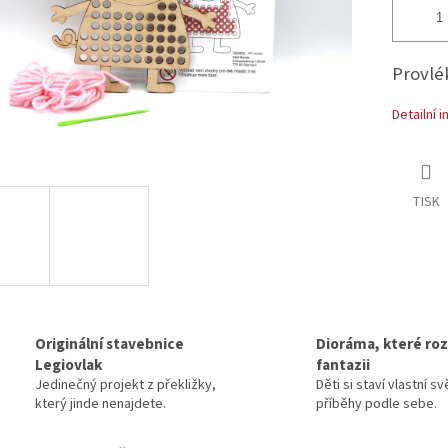
Provlé
Detailní 
TISK
Originální stavebnice
Dioráma, které rozv
Legiovlak
fantazii
Jedinečný projekt z překližky,
Děti si staví vlastní sv
který jinde nenajdete.
příběhy podle sebe.