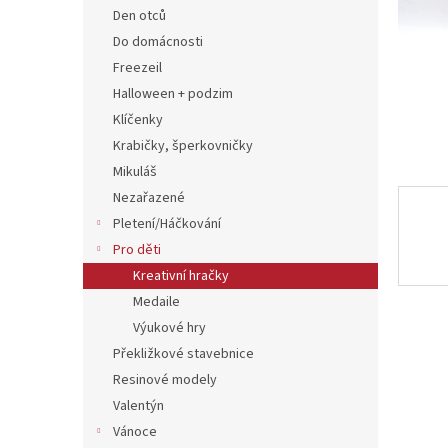
n
Den otců
e
Do domácnosti
l
Freezeil
Halloween + podzim
Klíčenky
Krabičky, šperkovničky
Mikuláš
Nezařazené
Pletení/Háčkování
Pro děti
Kreativní hračky
Medaile
Výukové hry
Překližkové stavebnice
Resinové modely
Valentýn
Vánoce