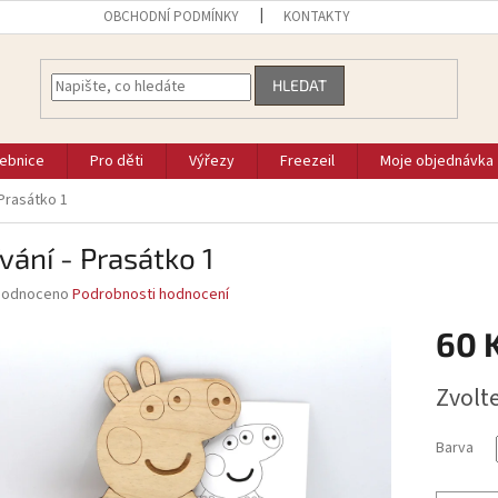
OBCHODNÍ PODMÍNKY
KONTAKTY
HLEDAT
vebnice
Pro děti
Výřezy
Freezeil
Moje objednávka
 Prasátko 1
vání - Prasátko 1
ěrné
hodnoceno
Podrobnosti hodnocení
ocení
60 
uktu
Měrná
Zvolt
cena:
diček.
Barva