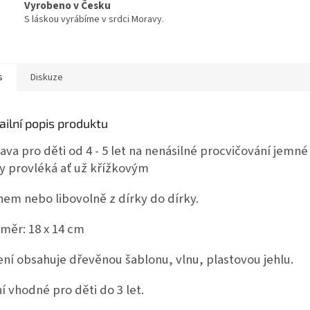
Vyrobeno v Česku
S láskou vyrábíme v srdci Moravy.
s
Diskuze
ailní popis produktu
ava pro děti od 4 - 5 let na nenásilné procvičování jemn
ly provléká ať už křížkovým
hem nebo libovolně z dírky do dírky.
měr: 18 x 14 cm
ení obsahuje dřevěnou šablonu, vlnu, plastovou jehlu.
í vhodné pro děti do 3 let.