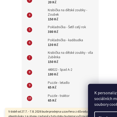
20 Kč
Krabička na dětské zoubky -
Zoubek
150 Kč
Pokladnička - Šetři celý rok
380 Kč
Pokladnička - kadibudka
130 Kč
Krabička na dětské zoubky - víla
Zuběnka
150 Kč
440022 - Spad A-2
180 Kč
Puzzle - letadlo
65 Kč
K personaliz
Puzzle - traktor
sociálních m
65 Kč
soubory cook
Z
V době od 27.7. - 7.8. 2026 bude prodejna uzavřena z důvodu dovolené. Také
objednávky z e-shopu zadané v tuto dobu budeme vyřizovat se zpožděním.