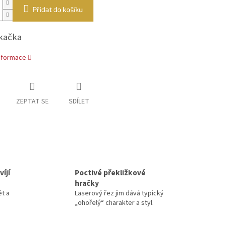
Přidat do košíku
kačka
informace
ZEPTAT SE
SDÍLET
íjí
Poctivé překližkové
hračky
ět a
Laserový řez jim dává typický
„ohořelý“ charakter a styl.