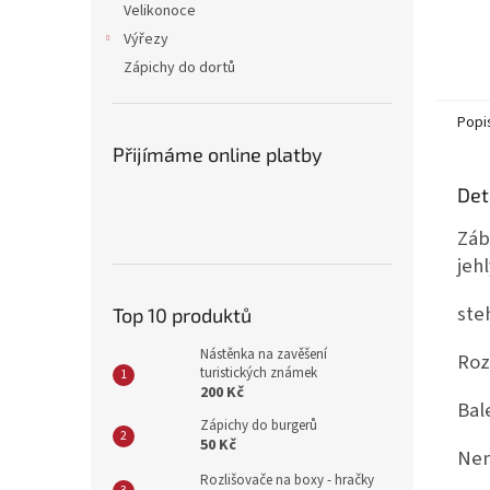
Velikonoce
Výřezy
Zápichy do dortů
Popi
Přijímáme online platby
Det
Záb
jeh
ste
Top 10 produktů
Nástěnka na zavěšení
Roz
turistických známek
200 Kč
Bal
Zápichy do burgerů
50 Kč
Nen
Rozlišovače na boxy - hračky