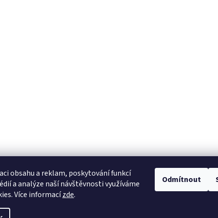
aci obsahu a reklam, poskytování funkcí
Odmítnout
édií a analýze naší návštěvnosti využíváme
ies. Více informací
zde
.