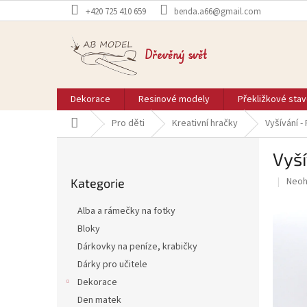
Přejít
+420 725 410 659
benda.a66@gmail.com
na
obsah
Dřevěný svět
Dekorace
Resinové modely
Překližkové sta
Domů
Pro děti
Kreativní hračky
Vyšívání -
P
Vyší
o
Přeskočit
s
Prům
Neo
Kategorie
kategorie
t
hodn
r
prod
Alba a rámečky na fotky
a
je
Bloky
0,0
n
z
Dárkovky na peníze, krabičky
n
5
í
Dárky pro učitele
hvěz
p
Dekorace
a
Den matek