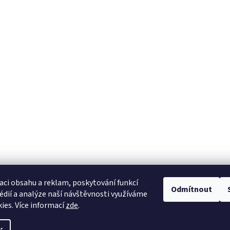
aci obsahu a reklam, poskytování funkcí
Odmítnout
édií a analýze naší návštěvnosti využíváme
ies. Více informací
zde
.