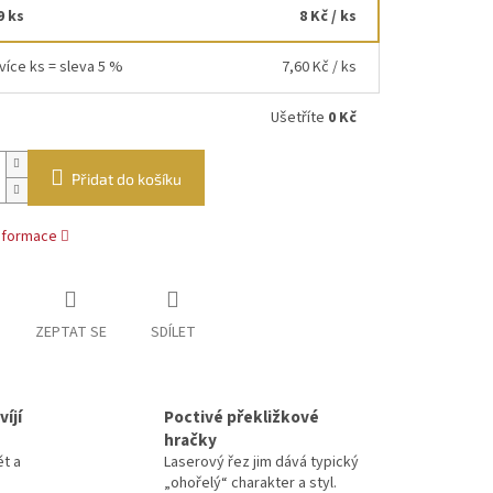
9 ks
8 Kč
/ ks
více ks = sleva 5 %
7,60 Kč
/ ks
Ušetříte
0 Kč
Přidat do košíku
informace
ZEPTAT SE
SDÍLET
íjí
Poctivé překližkové
hračky
ět a
Laserový řez jim dává typický
„ohořelý“ charakter a styl.