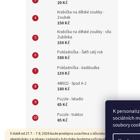
20 Kč
Krabička na dětské zoubky -
Zoubek
150 Kč
Krabička na dětské zoubky - víla
Zuběnka
150 Kč
Pokladnička - Šetři celý rok
380 Kč
Pokladnička - kadibudka
130 Kč
440022 - Spad A-2
180 Kč
Puzzle - letadlo
65 Kč
K personaliz
Puzzle - traktor
sociálních m
65 Kč
soubory cook
Z
V době od 27.7. - 7.8. 2026 bude prodejna uzavřena z důvodu dovolené. Také
objednávky z e-shopu zadané v tuto dobu budeme vyřizovat se zpožděním.