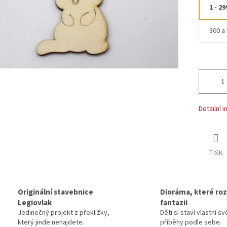
1 - 29
300 a 
Detailní 
TISK
Originální stavebnice
Dioráma, které rozv
Legiovlak
fantazii
Jedinečný projekt z překližky,
Děti si staví vlastní sv
který jinde nenajdete.
příběhy podle sebe.