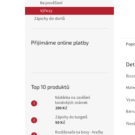
Na pověšení
Výřezy
Zápichy do dortů
Přijímáme online platby
Popi
Det
Rozm
Top 10 produktů
Mater
Nástěnka na zavěšení
Vyma
turistických známek
200 Kč
Barv
Zápichy do burgerů
50 Kč
Není
Rozlišovače na boxy - hračky