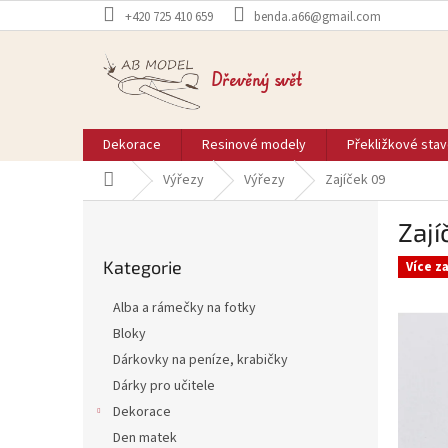
Přejít
+420 725 410 659
benda.a66@gmail.com
na
obsah
Dřevěný svět
Dekorace
Resinové modely
Překližkové sta
Domů
Výřezy
Výřezy
Zajíček 09
P
Zají
o
Přeskočit
s
Kategorie
kategorie
Více z
t
r
Alba a rámečky na fotky
a
Bloky
n
Dárkovky na peníze, krabičky
n
í
Dárky pro učitele
p
Dekorace
a
Den matek