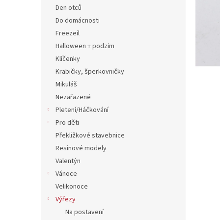
n
Den otců
e
Do domácnosti
l
Freezeil
Halloween + podzim
Klíčenky
Krabičky, šperkovničky
Mikuláš
Nezařazené
Pletení/Háčkování
Pro děti
Překližkové stavebnice
Resinové modely
Valentýn
Vánoce
Velikonoce
Výřezy
Na postavení