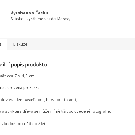
Vyrobeno v Česku
S láskou vyrábíme v srdci Moravy.
s
Diskuze
ailní popis produktu
ěr cca 7 x 4,5 cm
iál: dřevěná překližka
lovávat lze pastelkami, barvami, fixami,...
a a struktura dřeva se může mírně lišit od uvedené fotografie.
 vhodné pro děti do 3let.