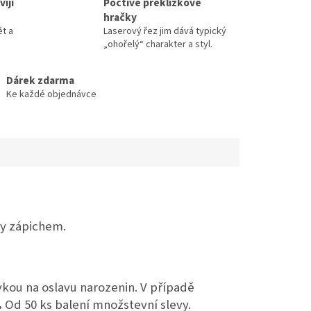
íjí
Poctivé překližkové
hračky
ět a
Laserový řez jim dává typický
„ohořelý“ charakter a styl.
Dárek zdarma
Ke každé objednávce
ry zápichem.
kou na oslavu narozenin. V případě
.
Od 50 ks balení množstevní slevy.