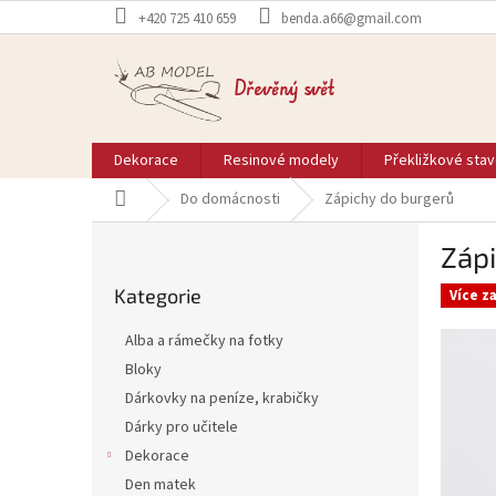
Přejít
+420 725 410 659
benda.a66@gmail.com
na
obsah
Dřevěný svět
Dekorace
Resinové modely
Překližkové sta
Domů
Do domácnosti
Zápichy do burgerů
P
Záp
o
Přeskočit
s
Kategorie
kategorie
Více z
t
r
Alba a rámečky na fotky
a
Bloky
n
Dárkovky na peníze, krabičky
n
í
Dárky pro učitele
p
Dekorace
a
Den matek