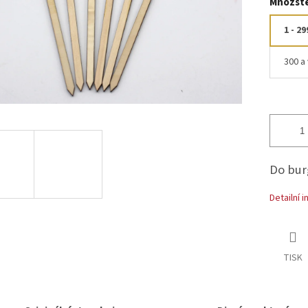
Množste
1 - 29
300 a 
Do bur
Detailní 
TISK