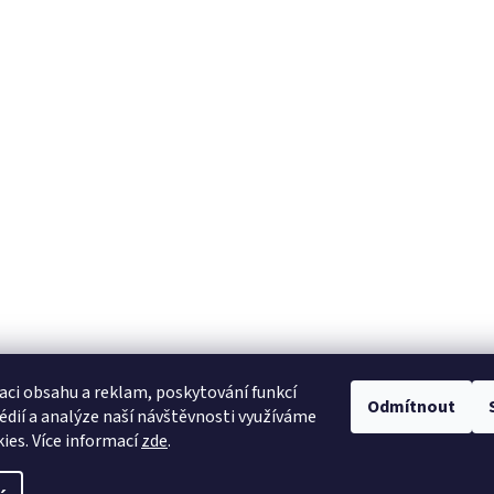
aci obsahu a reklam, poskytování funkcí
Odmítnout
édií a analýze naší návštěvnosti využíváme
ies. Více informací
zde
.