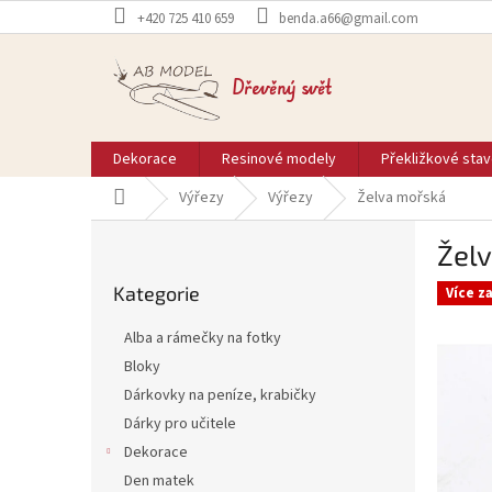
Přejít
+420 725 410 659
benda.a66@gmail.com
na
obsah
Dřevěný svět
Dekorace
Resinové modely
Překližkové sta
Domů
Výřezy
Výřezy
Želva mořská
P
Žel
o
Přeskočit
s
Kategorie
kategorie
Více z
t
r
Alba a rámečky na fotky
a
Bloky
n
Dárkovky na peníze, krabičky
n
í
Dárky pro učitele
p
Dekorace
a
Den matek