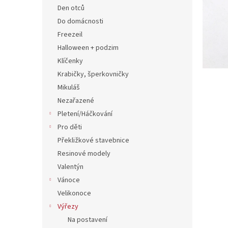
n
Den otců
e
Do domácnosti
l
Freezeil
Halloween + podzim
Klíčenky
Krabičky, šperkovničky
Mikuláš
Nezařazené
Pletení/Háčkování
Pro děti
Překližkové stavebnice
Resinové modely
Valentýn
Vánoce
Velikonoce
Výřezy
Na postavení