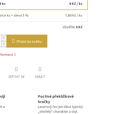
9 ks
8 Kč
/ ks
více ks = sleva 5 %
7,60 Kč
/ ks
Ušetříte
0 Kč
Přidat do košíku
informace
ZEPTAT SE
SDÍLET
íjí
Poctivé překližkové
hračky
ět a
Laserový řez jim dává typický
„ohořelý“ charakter a styl.