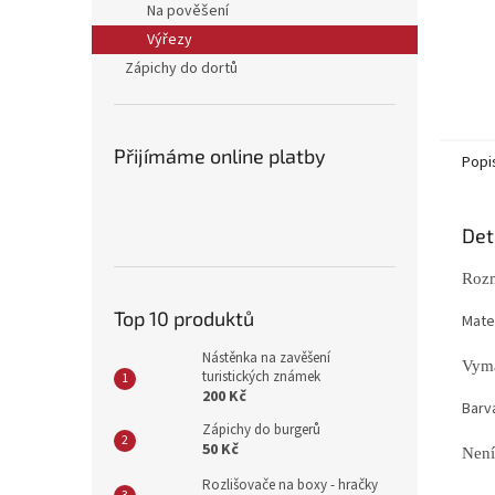
Na pověšení
Výřezy
Zápichy do dortů
Přijímáme online platby
Popi
Det
Rozm
Top 10 produktů
Mater
Nástěnka na zavěšení
Vyma
turistických známek
200 Kč
Barv
Zápichy do burgerů
50 Kč
Není
Rozlišovače na boxy - hračky