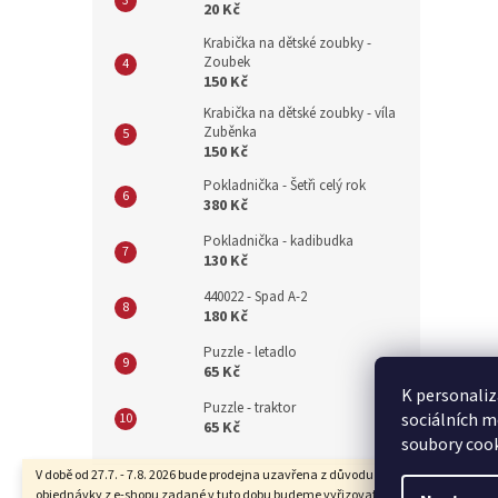
20 Kč
Krabička na dětské zoubky -
Zoubek
150 Kč
Krabička na dětské zoubky - víla
Zuběnka
150 Kč
Pokladnička - Šetři celý rok
380 Kč
Pokladnička - kadibudka
130 Kč
440022 - Spad A-2
180 Kč
Puzzle - letadlo
65 Kč
K personaliz
Puzzle - traktor
sociálních m
65 Kč
soubory cook
Z
V době od 27.7. - 7.8. 2026 bude prodejna uzavřena z důvodu dovolené. Také
objednávky z e-shopu zadané v tuto dobu budeme vyřizovat se zpožděním.