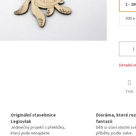
1 - 29
300 a 
Detailní 
TISK
Originální stavebnice
Dioráma, které rozv
Legiovlak
fantazii
Jedinečný projekt z překližky,
Děti si staví vlastní sv
který jinde nenajdete.
příběhy podle sebe.