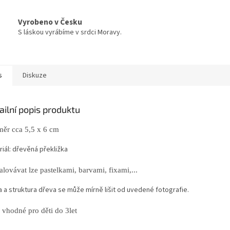
Vyrobeno v Česku
S láskou vyrábíme v srdci Moravy.
s
Diskuze
ailní popis produktu
ěr cca 5,5 x 6 cm
iál: dřevěná překližka
lovávat lze pastelkami, barvami, fixami,...
a a struktura dřeva se může mírně lišit od uvedené fotografie.
 vhodné pro děti do 3let