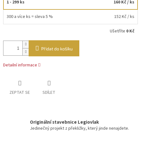
1 - 299 ks
160 Kč
/ ks
300 a více ks = sleva 5 %
152 Kč
/ ks
Ušetříte
0 Kč
Přidat do košíku
Detailní informace
ZEPTAT SE
SDÍLET
Originální stavebnice Legiovlak
Jedinečný projekt z překližky, který jinde nenajdete.