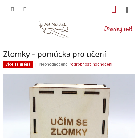
Přejít
NÁKUP
na
obsah
KOŠÍK
Dřevěný svět
Zlomky - pomůcka pro učení
Průměrné
Neohodnoceno
Podrobnosti hodnocení
Více za méně
hodnocení
produktu
je
0,0
z
5
hvězdiček.