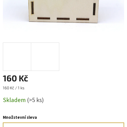
160 Kč
Měrná
160 Kč / 1 ks
cena:
Skladem
(>5 ks)
Množstevní sleva