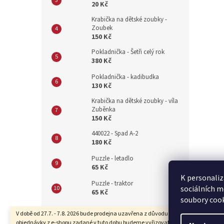
20 Kč
Krabička na dětské zoubky -
Zoubek
150 Kč
Pokladnička - Šetři celý rok
380 Kč
Pokladnička - kadibudka
130 Kč
Krabička na dětské zoubky - víla
Zuběnka
150 Kč
440022 - Spad A-2
180 Kč
Puzzle - letadlo
65 Kč
K personaliz
Puzzle - traktor
sociálních m
65 Kč
soubory cook
Z
V době od 27.7. - 7.8. 2026 bude prodejna uzavřena z důvodu dovolené. Také
objednávky z e-shopu zadané v tuto dobu budeme vyřizovat se zpožděním.