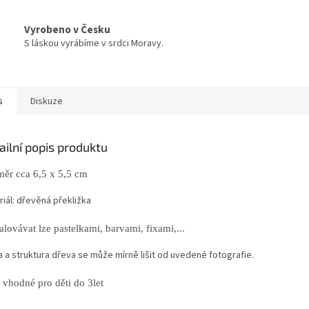
Vyrobeno v Česku
S láskou vyrábíme v srdci Moravy.
s
Diskuze
ailní popis produktu
ěr cca 6,5 x 5,5 cm
iál: dřevěná překližka
lovávat lze pastelkami, barvami, fixami,...
a a struktura dřeva se může mírně lišit od uvedené fotografie.
 vhodné pro děti do 3let