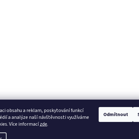
aci obsahu a reklam, poskytování funkcí
Odmítnout
édií a analýze naší návštěvnosti využíváme
ies. Více informací
zde
.