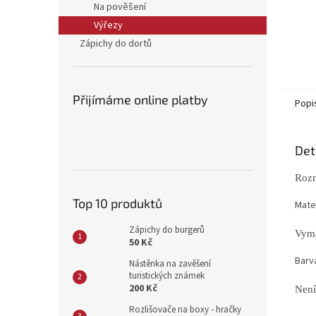
Na pověšení
Výřezy
Zápichy do dortů
Přijímáme online platby
Popi
Det
Rozm
Top 10 produktů
Mater
Zápichy do burgerů
Vyma
50 Kč
Barv
Nástěnka na zavěšení
turistických známek
200 Kč
Není
Rozlišovače na boxy - hračky