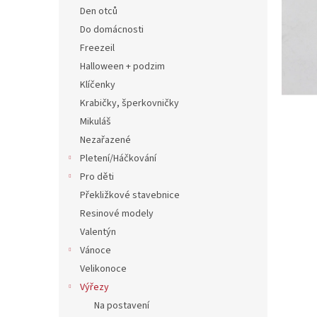
n
Den otců
e
Do domácnosti
l
Freezeil
Halloween + podzim
Klíčenky
Krabičky, šperkovničky
Mikuláš
Nezařazené
Pletení/Háčkování
Pro děti
Překližkové stavebnice
Resinové modely
Valentýn
Vánoce
Velikonoce
Výřezy
Na postavení