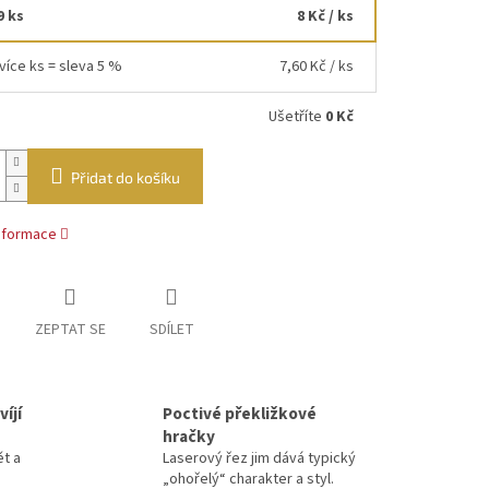
9 ks
8 Kč
/ ks
více ks = sleva 5 %
7,60 Kč
/ ks
Ušetříte
0 Kč
Přidat do košíku
informace
ZEPTAT SE
SDÍLET
íjí
Poctivé překližkové
hračky
ět a
Laserový řez jim dává typický
„ohořelý“ charakter a styl.