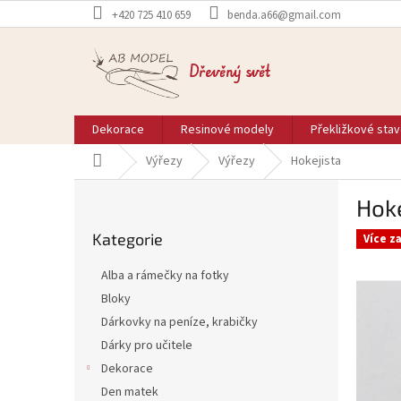
Přejít
+420 725 410 659
benda.a66@gmail.com
na
obsah
Dřevěný svět
Dekorace
Resinové modely
Překližkové sta
Domů
Výřezy
Výřezy
Hokejista
P
Hoke
o
Přeskočit
s
Kategorie
kategorie
Více z
t
r
Alba a rámečky na fotky
a
Bloky
n
Dárkovky na peníze, krabičky
n
í
Dárky pro učitele
p
Dekorace
a
Den matek