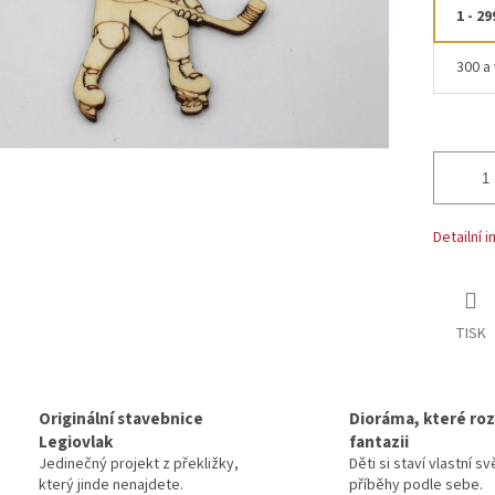
1 - 29
300 a 
Detailní 
TISK
Originální stavebnice
Dioráma, které rozv
Legiovlak
fantazii
Jedinečný projekt z překližky,
Děti si staví vlastní sv
který jinde nenajdete.
příběhy podle sebe.