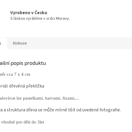
Vyrobeno v Česku
S láskou vyrábíme v srdci Moravy.
s
Diskuze
ailní popis produktu
ěr cca 7 x 4 cm
riál: dřevěná překližka
lovávat lze pastelkami, barvami, fixami,...
a a struktura dřeva se může mírně lišit od uvedené fotografie.
 vhodné pro děti do 3let