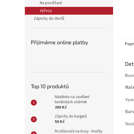
Na pověšení
Výřezy
Zápichy do dortů
Přijímáme online platby
Popi
Det
Rozm
Top 10 produktů
Mate
Nástěnka na zavěšení
Vyma
turistických známek
200 Kč
Barv
Zápichy do burgerů
50 Kč
Není
Rozlišovače na boxy - hračky