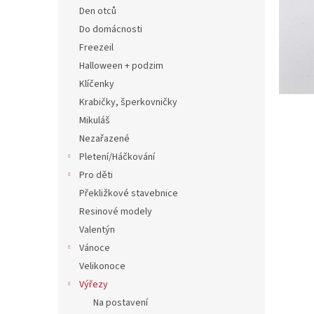
n
Den otců
e
Do domácnosti
l
Freezeil
Halloween + podzim
Klíčenky
Krabičky, šperkovničky
Mikuláš
Nezařazené
Pletení/Háčkování
Pro děti
Překližkové stavebnice
Resinové modely
Valentýn
Vánoce
Velikonoce
Výřezy
Na postavení