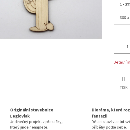
1 - 29
300 a 
Detailní 
TISK
Originální stavebnice
Dioráma, které rozv
Legiovlak
fantazii
Jedinečný projekt z překližky,
Děti si staví vlastní sv
který jinde nenajdete.
příběhy podle sebe.