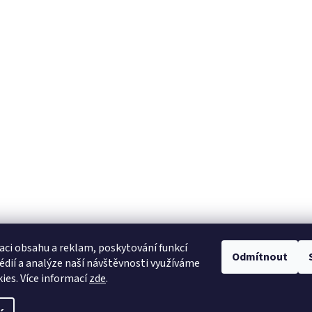
aci obsahu a reklam, poskytování funkcí
Odmítnout
édií a analýze naší návštěvnosti využíváme
ies. Více informací
zde
.