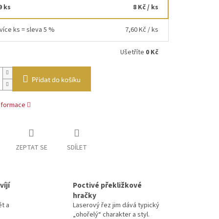
9 ks
8 Kč
/ ks
více ks = sleva 5 %
7,60 Kč
/ ks
Ušetříte
0 Kč
Přidat do košíku
informace
ZEPTAT SE
SDÍLET
íjí
Poctivé překližkové
hračky
ět a
Laserový řez jim dává typický
„ohořelý“ charakter a styl.