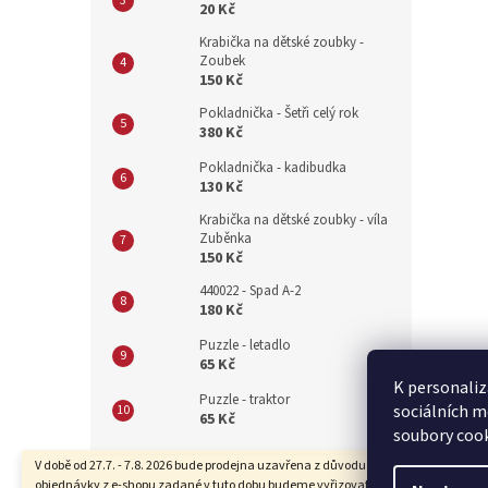
20 Kč
Krabička na dětské zoubky -
Zoubek
150 Kč
Pokladnička - Šetři celý rok
380 Kč
Pokladnička - kadibudka
130 Kč
Krabička na dětské zoubky - víla
Zuběnka
150 Kč
440022 - Spad A-2
180 Kč
Puzzle - letadlo
65 Kč
K personaliz
Puzzle - traktor
sociálních m
65 Kč
soubory cook
Z
V době od 27.7. - 7.8. 2026 bude prodejna uzavřena z důvodu dovolené. Také
objednávky z e-shopu zadané v tuto dobu budeme vyřizovat se zpožděním.