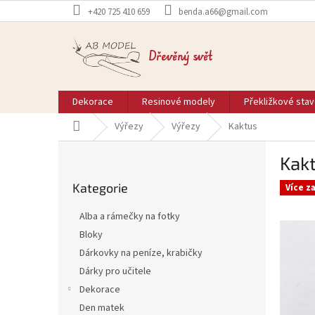
Přejít
+420 725 410 659
benda.a66@gmail.com
na
obsah
Dřevěný svět
Dekorace
Resinové modely
Překližkové sta
Domů
Výřezy
Výřezy
Kaktus
P
Kak
o
Přeskočit
s
Kategorie
kategorie
Více z
t
r
Alba a rámečky na fotky
a
Bloky
n
Dárkovky na peníze, krabičky
n
í
Dárky pro učitele
p
Dekorace
a
Den matek