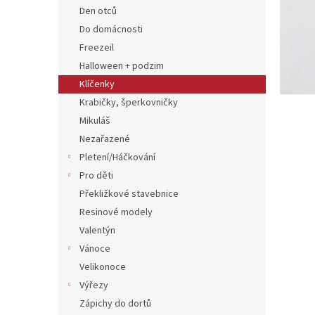
n
Den otců
e
Do domácnosti
l
Freezeil
Halloween + podzim
Klíčenky
Krabičky, šperkovničky
Mikuláš
Nezařazené
Pletení/Háčkování
Pro děti
Překližkové stavebnice
Resinové modely
Valentýn
Vánoce
Velikonoce
Výřezy
Zápichy do dortů