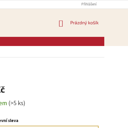
Přihlášení
NÁKUPNÍ
Prázdný košík
KOŠÍK
Kč
dem
(>5 ks)
vní sleva