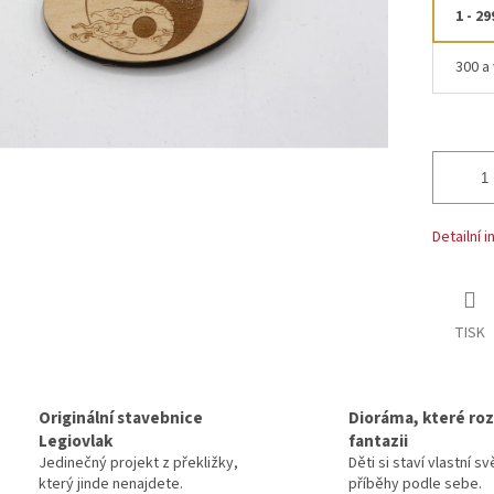
1 - 29
300 a 
Detailní 
TISK
Originální stavebnice
Dioráma, které rozv
Legiovlak
fantazii
Jedinečný projekt z překližky,
Děti si staví vlastní sv
který jinde nenajdete.
příběhy podle sebe.