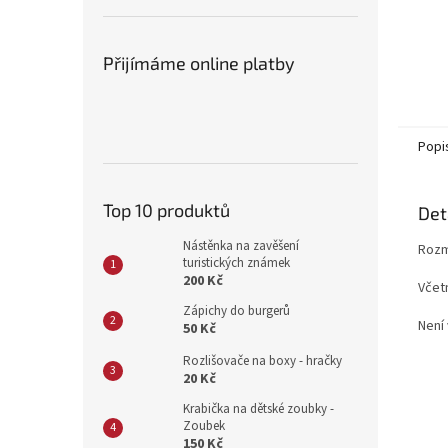
Přijímáme online platby
Popi
Top 10 produktů
Det
Nástěnka na zavěšení
Rozm
turistických známek
200 Kč
Včet
Zápichy do burgerů
Není 
50 Kč
Rozlišovače na boxy - hračky
20 Kč
Krabička na dětské zoubky -
Zoubek
150 Kč