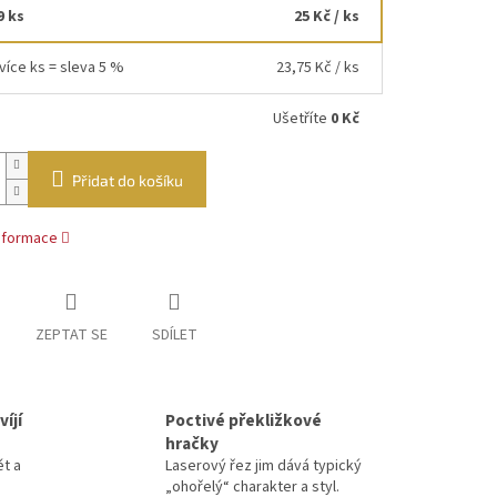
9 ks
25 Kč
/ ks
více ks = sleva 5 %
23,75 Kč
/ ks
Ušetříte
0 Kč
Přidat do košíku
informace
ZEPTAT SE
SDÍLET
íjí
Poctivé překližkové
hračky
ět a
Laserový řez jim dává typický
„ohořelý“ charakter a styl.