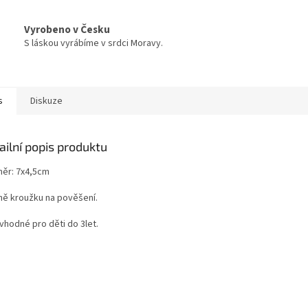
Vyrobeno v Česku
S láskou vyrábíme v srdci Moravy.
s
Diskuze
ailní popis produktu
ěr: 7x4,5cm
ně kroužku na pověšení.
vhodné pro děti do 3let.