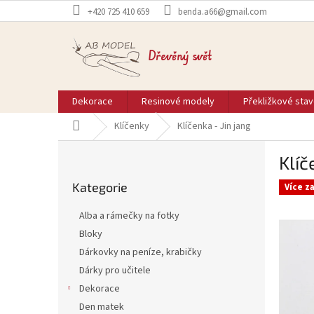
Přejít
+420 725 410 659
benda.a66@gmail.com
na
obsah
Dřevěný svět
Dekorace
Resinové modely
Překližkové sta
Domů
Klíčenky
Klíčenka - Jin jang
P
Klíč
o
Přeskočit
s
Kategorie
kategorie
Více z
t
r
Alba a rámečky na fotky
a
Bloky
n
Dárkovky na peníze, krabičky
n
í
Dárky pro učitele
p
Dekorace
a
Den matek