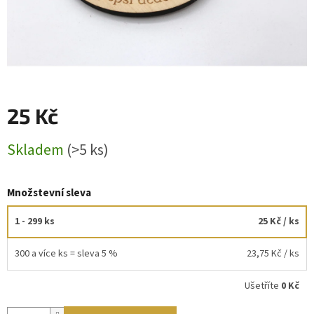
25 Kč
Měrná
Skladem
(>5 ks)
cena:
Množstevní sleva
1 - 299 ks
25 Kč
/ ks
300 a více ks = sleva 5 %
23,75 Kč
/ ks
Ušetříte
0 Kč