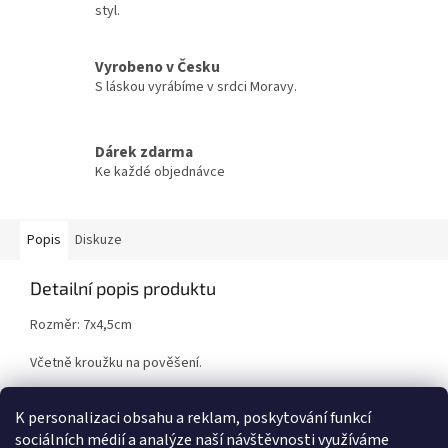
styl.
Vyrobeno v Česku
S láskou vyrábíme v srdci Moravy.
Dárek zdarma
Ke každé objednávce
Popis
Diskuze
Detailní popis produktu
Rozměr: 7x4,5cm
Včetně kroužku na pověšení.
Není vhodné pro děti do 3let.
K personalizaci obsahu a reklam, poskytování funkcí
sociálních médií a analýze naší návštěvnosti využíváme