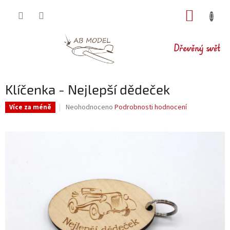
Přejít
NÁKUP
na
obsah
KOŠÍK
Dřevěný svět
Klíčenka - Nejlepší dědeček
Průměrné
Neohodnoceno
Podrobnosti hodnocení
Více za méně
hodnocení
produktu
je
0,0
z
5
hvězdiček.