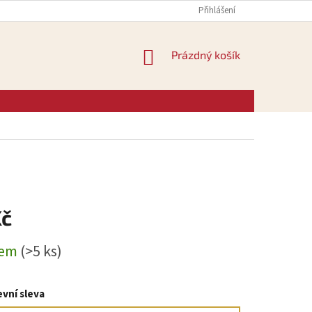
Přihlášení
NÁKUPNÍ
Prázdný košík
KOŠÍK
Kč
dem
(>5 ks)
vní sleva