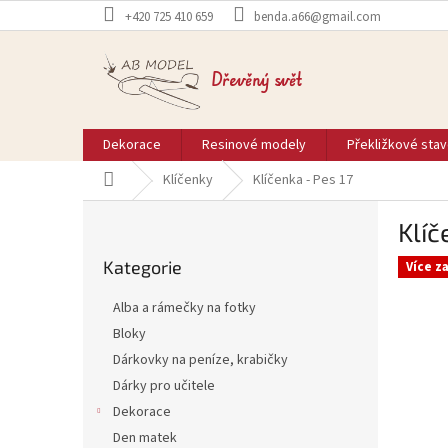
Přejít
+420 725 410 659
benda.a66@gmail.com
na
obsah
Dřevěný svět
Dekorace
Resinové modely
Překližkové sta
Domů
Klíčenky
Klíčenka - Pes 17
P
Klíč
o
Přeskočit
s
Kategorie
kategorie
Více z
t
r
Alba a rámečky na fotky
a
Bloky
n
Dárkovky na peníze, krabičky
n
í
Dárky pro učitele
p
Dekorace
a
Den matek