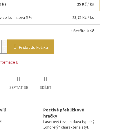
9 ks
25 Kč
/ ks
více ks = sleva 5 %
23,75 Kč
/ ks
Ušetříte
0 Kč
Přidat do košíku
informace
ZEPTAT SE
SDÍLET
íjí
Poctivé překližkové
hračky
ět a
Laserový řez jim dává typický
„ohořelý“ charakter a styl.