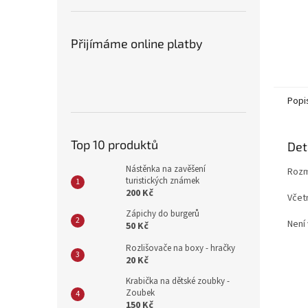
Přijímáme online platby
Popi
Top 10 produktů
Det
Nástěnka na zavěšení
Rozm
turistických známek
200 Kč
Včet
Zápichy do burgerů
Není 
50 Kč
Rozlišovače na boxy - hračky
20 Kč
Krabička na dětské zoubky -
Zoubek
150 Kč