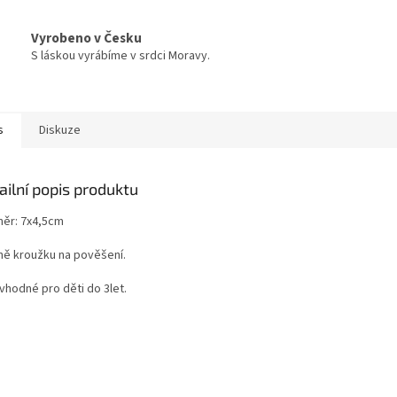
Vyrobeno v Česku
S láskou vyrábíme v srdci Moravy.
s
Diskuze
ailní popis produktu
ěr: 7x4,5cm
ně kroužku na pověšení.
vhodné pro děti do 3let.