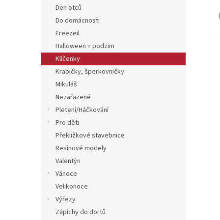
n
Den otců
e
Do domácnosti
l
Freezeil
Halloween + podzim
Klíčenky
Krabičky, šperkovničky
Mikuláš
Nezařazené
Pletení/Háčkování
Pro děti
Překližkové stavebnice
Resinové modely
Valentýn
Vánoce
Velikonoce
Výřezy
Zápichy do dortů