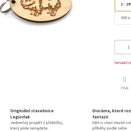
1 - 29
300 a 
Detailní 
TISK
Originální stavebnice
Dioráma, které rozv
Legiovlak
fantazii
Jedinečný projekt z překližky,
Děti si staví vlastní sv
který jinde nenajdete.
příběhy podle sebe.