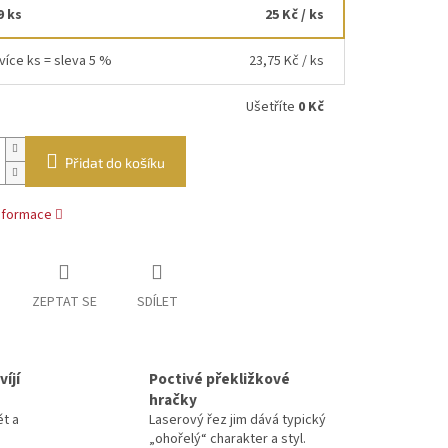
9 ks
25 Kč
/ ks
více ks = sleva 5 %
23,75 Kč
/ ks
Ušetříte
0 Kč
Přidat do košíku
informace
ZEPTAT SE
SDÍLET
íjí
Poctivé překližkové
hračky
ět a
Laserový řez jim dává typický
„ohořelý“ charakter a styl.