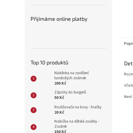
Přijímáme online platby
Popi
Top 10 produktů
Det
Nástěnka na zavěšení
Rozm
turistických známek
200 Kč
Včet
Zápichy do burgerů
Není 
50 Kč
Rozlišovače na boxy - hračky
20 Kč
Krabička na dětské zoubky -
Zoubek
150 Kč