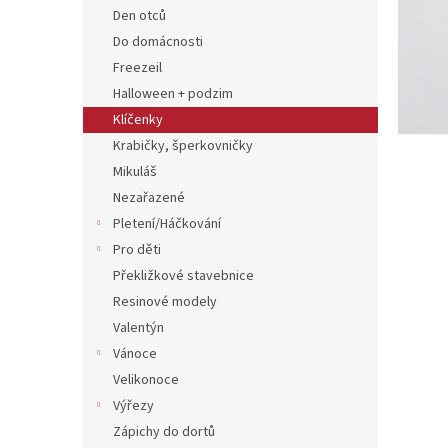
n
Den otců
e
Do domácnosti
l
Freezeil
Halloween + podzim
Klíčenky
Krabičky, šperkovničky
Mikuláš
Nezařazené
Pletení/Háčkování
Pro děti
Překližkové stavebnice
Resinové modely
Valentýn
Vánoce
Velikonoce
Výřezy
Zápichy do dortů