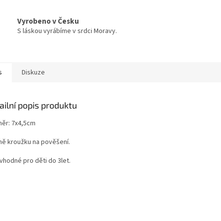
Vyrobeno v Česku
S láskou vyrábíme v srdci Moravy.
s
Diskuze
ailní popis produktu
ěr: 7x4,5cm
ně kroužku na pověšení.
vhodné pro děti do 3let.