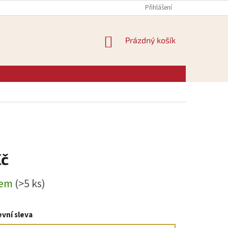
Přihlášení
NÁKUPNÍ
Prázdný košík
KOŠÍK
Kč
dem
(>5 ks)
vní sleva