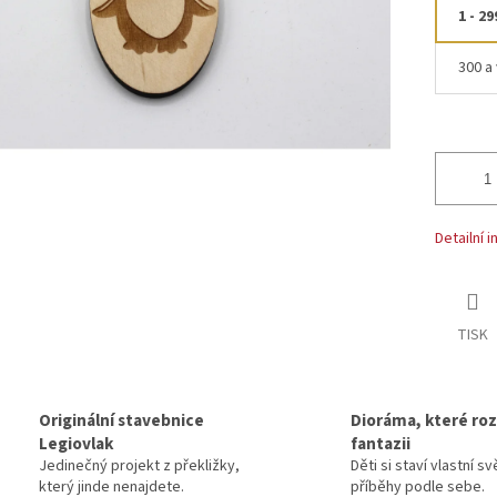
1 - 29
300 a 
Detailní 
TISK
Originální stavebnice
Dioráma, které rozv
Legiovlak
fantazii
Jedinečný projekt z překližky,
Děti si staví vlastní sv
který jinde nenajdete.
příběhy podle sebe.