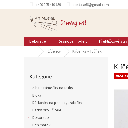
Přejít
+420 725 410 659
benda.a66@gmail.com
na
obsah
Dřevěný svět
Dekorace
Resinové modely
Překližkové sta
Domů
Klíčenky
Klíčenka - Tučňák
P
Klíč
o
Přeskočit
s
Kategorie
kategorie
Více z
t
r
Alba a rámečky na fotky
a
Bloky
n
Dárkovky na peníze, krabičky
n
í
Dárky pro učitele
p
Dekorace
a
Den matek