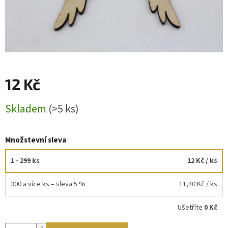
12 Kč
Měrná
Skladem
(>5 ks)
cena:
Množstevní sleva
1 - 299 ks
12 Kč
/ ks
300 a více ks = sleva 5 %
11,40 Kč
/ ks
Ušetříte
0 Kč