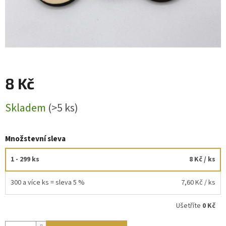
8 Kč
Měrná
Skladem
(>5 ks)
cena:
Množstevní sleva
1 - 299 ks
8 Kč
/ ks
300 a více ks = sleva 5 %
7,60 Kč
/ ks
Ušetříte
0 Kč