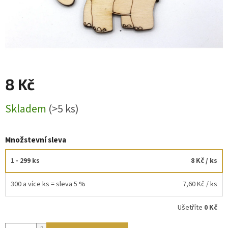
8 Kč
Měrná
Skladem
(>5 ks)
cena:
Množstevní sleva
1 - 299 ks
8 Kč
/ ks
300 a více ks = sleva 5 %
7,60 Kč
/ ks
Ušetříte
0 Kč